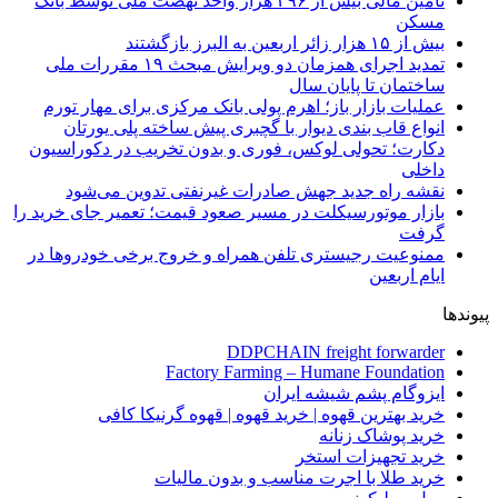
تأمین مالی بیش از ۳۹۶ هزار واحد نهضت ملی توسط بانک
مسکن
بیش از ۱۵ هزار زائر اربعین به البرز بازگشتند
تمدید اجرای همزمان دو ویرایش مبحث ۱۹ مقررات ملی
ساختمان تا پایان سال
عملیات بازار باز؛ اهرم پولی بانک مرکزی برای مهار تورم
انواع قاب بندی دیوار با گچبری پیش ساخته پلی یورتان
دکارت؛ تحولی لوکس، فوری و بدون تخریب در دکوراسیون
داخلی
نقشه راه جدید جهش صادرات غیرنفتی تدوین می‌شود
بازار موتورسیکلت در مسیر صعود قیمت؛ تعمیر جای خرید را
گرفت
ممنوعیت رجیستری تلفن همراه و خروج برخی خودروها در
ایام اربعین
پیوندها
DDPCHAIN freight forwarder
Factory Farming – Humane Foundation
ایزوگام پشم شیشه ایران
خرید بهترین قهوه | خرید قهوه | قهوه گرنیکا کافی
خرید پوشاک زنانه
خرید تجهیزات استخر
خرید طلا با اجرت مناسب و بدون مالیات