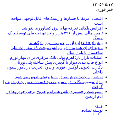
۱۴۰۵/۰۵/۱۷
خبر فوری
اقتصاد آمریکا با فشارها و ریسک‌های قابل توجهی مواجه
است
افزایش پلکانی تعرفه بهای برق کشاورزی لغو شد
تأمین مالی بیش از ۳۹۶ هزار واحد نهضت ملی توسط بانک
مسکن
بیش از ۱۵ هزار زائر اربعین به البرز بازگشتند
تمدید اجرای همزمان دو ویرایش مبحث ۱۹ مقررات ملی
ساختمان تا پایان سال
عملیات بازار باز؛ اهرم پولی بانک مرکزی برای مهار تورم
انواع قاب بندی دیوار با گچبری پیش ساخته پلی یورتان
دکارت؛ تحولی لوکس، فوری و بدون تخریب در دکوراسیون
داخلی
نقشه راه جدید جهش صادرات غیرنفتی تدوین می‌شود
بازار موتورسیکلت در مسیر صعود قیمت؛ تعمیر جای خرید را
گرفت
ممنوعیت رجیستری تلفن همراه و خروج برخی خودروها در
ایام اربعین
ورود
نوشته تصادفی