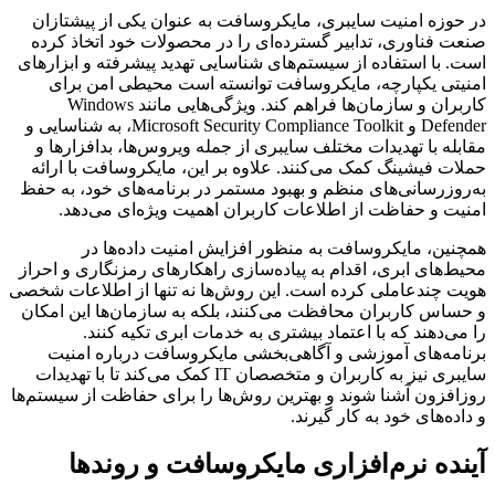
در حوزه امنیت سایبری، مایکروسافت به عنوان یکی از پیشتازان
صنعت فناوری، تدابیر گسترده‌ای را در محصولات خود اتخاذ کرده
است. با استفاده از سیستم‌های شناسایی تهدید پیشرفته و ابزارهای
امنیتی یکپارچه، مایکروسافت توانسته است محیطی امن برای
کاربران و سازمان‌ها فراهم کند. ویژگی‌هایی مانند Windows
Defender و Microsoft Security Compliance Toolkit، به شناسایی و
مقابله با تهدیدات مختلف سایبری از جمله ویروس‌ها، بدافزارها و
حملات فیشینگ کمک می‌کنند. علاوه بر این، مایکروسافت با ارائه
به‌روزرسانی‌های منظم و بهبود مستمر در برنامه‌های خود، به حفظ
امنیت و حفاظت از اطلاعات کاربران اهمیت ویژه‌ای می‌دهد.
همچنین، مایکروسافت به منظور افزایش امنیت داده‌ها در
محیط‌های ابری، اقدام به پیاده‌سازی راهکارهای رمزنگاری و احراز
هویت چندعاملی کرده است. این روش‌ها نه تنها از اطلاعات شخصی
و حساس کاربران محافظت می‌کنند، بلکه به سازمان‌ها این امکان
را می‌دهند که با اعتماد بیشتری به خدمات ابری تکیه کنند.
برنامه‌های آموزشی و آگاهی‌بخشی مایکروسافت درباره امنیت
سایبری نیز به کاربران و متخصصان IT کمک می‌کند تا با تهدیدات
روزافزون آشنا شوند و بهترین روش‌ها را برای حفاظت از سیستم‌ها
و داده‌های خود به کار گیرند.
آینده نرم‌افزاری مایکروسافت و روندها