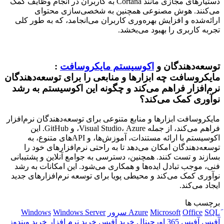
دستیارهای مجازی مانند Cortana به کاربران در انجام وظایف کمک
می‌کنند. هوش مصنوعی همچنین به شخصی‌سازی محتوای
ارائه‌شده و افزایش بهره‌وری کاربران می‌انجامد، که به طور کلی
تجربه کاربری را بهبود می‌بخشد.
توسعه‌دهندگان و
اکوسیستم مایکروسافت
:
مایکروسافت چه ابزارها و منابعی را برای توسعه‌دهندگان
نرم‌افزار فراهم می‌کند و چگونه این اکوسیستم به رشد
نوآوری کمک می‌کند؟
مایکروسافت ابزارها و منابع متنوعی برای توسعه‌دهندگان نرم‌افزار
فراهم می‌کند، از جمله Visual Studio، Azure، و GitHub. این
اکوسیستم با ارائه مستندات، آموزش‌ها، و APIهای متنوع، به
توسعه‌دهندگان امکان می‌دهد تا به راحتی نرم‌افزارهای خود را
بسازند و تست کنند. همچنین، دسترسی به جوامع آنلاین و پشتیبانی
فنی، موجب تبادل ایده‌ها و همکاری می‌شود. این امکانات به رشد
نوآوری کمک می‌کند و محیطی پویا برای توسعه نرم‌افزارهای جدید
ایجاد می‌کند.
برچسب ها
SQL سرور
Office
Microsoft
Windows Server
Windows
آفیس
آفیس 365
اورجینال
خرید آفیس
خرید نرم افزار
خرید ویندوز