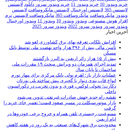
خرید ویندوز 10
خرید ویندوز 11
خرید ویندوز سرور
دانلود
لایسنس
لایسنس 365
لایسنس اورجینال
لایسنس مایکروسافت
لایسنس
ویندوز
مایکروسافت
مایکروسافت 365
مایکروسافت لایسنس
نرم‌
افزار
هوش مصنوعی
ویندوز
ویندوز 10
ویندوز 11
ویندوز اورجینال
ویندوز سرور
ویندوز سرور 2022
ویندوز سرور 2025
آخرین اخبار
افزایش پلکانی تعرفه بهای برق کشاورزی لغو شد
تأمین مالی بیش از ۳۹۶ هزار واحد نهضت ملی توسط بانک
مسکن
بیش از ۱۵ هزار زائر اربعین به البرز بازگشتند
تمدید اجرای همزمان دو ویرایش مبحث ۱۹ مقررات ملی
ساختمان تا پایان سال
عملیات بازار باز؛ اهرم پولی بانک مرکزی برای مهار تورم
انواع قاب بندی دیوار با گچبری پیش ساخته پلی یورتان
دکارت؛ تحولی لوکس، فوری و بدون تخریب در دکوراسیون
داخلی
نقشه راه جدید جهش صادرات غیرنفتی تدوین می‌شود
بازار موتورسیکلت در مسیر صعود قیمت؛ تعمیر جای خرید را
گرفت
ممنوعیت رجیستری تلفن همراه و خروج برخی خودروها در
ایام اربعین
محدودیت برق شهرک‌های صنعتی به یک روز در هفته کاهش