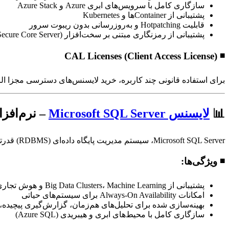
سازگاری کامل با سرویس‌های ابری Azure و Azure Stack
پشتیبانی از Containerها و Kubernetes
قابلیت Hotpatching و به‌روزرسانی بدون ریبوت سرور
پشتیبانی از رمزنگاری مبتنی بر سخت‌افزار (Secure Core Server)
◾ CAL Licenses (Client Access License)
برای استفاده قانونی چند کاربره، خرید لایسنس‌های دسترسی مجزا الزامی است (User CAL / Device CAL). مایکروسافت ایران این لایسنس‌ها را به‌صورت جداگانه ی
📊
لایسنس Microsoft SQL Server
– نرم‌افزار
Microsoft SQL Server، سیستم مدیریت پایگاه داده‌ای (RDBMS) قدرتمند برای ذخیره، تحلیل، و پردازش داده‌های سازمانی است.
◾ ویژگی‌ها:
پشتیبانی از Big Data Clusters، Machine Learning و هوش تجاری (BI)
امکانات Always-On Availability برای سیستم‌های حیاتی
بهینه‌سازی شده برای تحلیل‌های هم‌زمان، گزارش‌گیری پیچیده،
سازگاری کامل با محیط‌های ابری و هیبریدی (Azure SQL)