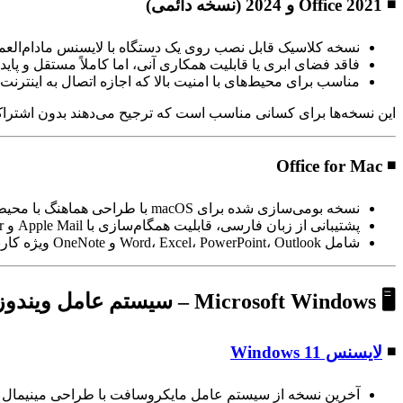
◾ Office 2021 و 2024 (نسخه دائمی)
نسخه کلاسیک قابل نصب روی یک دستگاه با لایسنس مادام‌العم
فاقد فضای ابری یا قابلیت همکاری آنی، اما کاملاً مستقل و پایدا
مناسب برای محیط‌های با امنیت بالا که اجازه اتصال به اینترنت 
این نسخه‌ها برای کسانی مناسب است که ترجیح می‌دهند بدون اشتراک و ا
◾ Office for Mac
نسخه بومی‌سازی شده برای macOS با طراحی هماهنگ با محیط سیستم‌عامل
پشتیبانی از زبان فارسی، قابلیت همگام‌سازی با Apple Mail و Calendar
شامل Word، Excel، PowerPoint، Outlook و OneNote ویژه کاربران مک
🖥️ Microsoft Windows – سیستم عامل ویندوز
◾
لایسنس Windows 11
آخرین نسخه از سیستم عامل مایکروسافت با طراحی مینیمال 