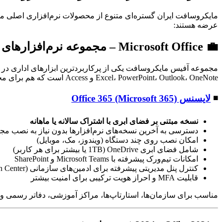
مایکروسافت ایران گستره‌ای متنوع از محصولات نرم‌افزاری اصلی ما
عرضه هستند:
💼 Microsoft Office – مجموعه نرم‌افزارهای آفیس
Excel، PowerPoint، Outlook، OneNote و Access است که هم برای محیط‌های شخصی و هم برای سازمان‌ها و تیم‌های حرفه‌ای طراحی شده‌اند.
◾
لایسنس Office 365 (Microsoft 365)
نسخه مبتنی بر فضای ابری با اشتراک سالانه یا ماهانه
دسترسی به آخرین نسخه‌های نرم‌افزارها بدون نیاز به نصب مج
امکان نصب روی چند دستگاه (ویندوز، مک، موبایل)
شامل فضای ابری OneDrive (1TB یا بیشتر برای هر کاربر)
امکانات تیم‌ورک پیشرفته با Microsoft Teams و SharePoint
کنترل پنل مدیریتی پیشرفته برای ادمین‌های سازمانی (Microsoft 365 Admin Center)
قابلیت MFA و احراز هویت ترکیبی برای امنیت بیشتر
مناسب برای سازمان‌ها، استارتاپ‌ها، مراکز آموزشی، دفاتر رسمی و کار