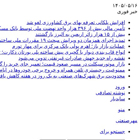
۱۴۰۵/۰۵/۱۶
خبر فوری
افزایش پلکانی تعرفه بهای برق کشاورزی لغو شد
تأمین مالی بیش از ۳۹۶ هزار واحد نهضت ملی توسط بانک مسکن
بیش از ۱۵ هزار زائر اربعین به البرز بازگشتند
تمدید اجرای همزمان دو ویرایش مبحث ۱۹ مقررات ملی ساختمان تا پایان سال
عملیات بازار باز؛ اهرم پولی بانک مرکزی برای مهار تورم
انواع قاب بندی دیوار با گچبری پیش ساخته پلی یورتان دکارت
نقشه راه جدید جهش صادرات غیرنفتی تدوین می‌شود
بازار موتورسیکلت در مسیر صعود قیمت؛ تعمیر جای خرید را 
ممنوعیت رجیستری تلفن همراه و خروج برخی خودروها در ایام 
محدودیت برق شهرک‌های صنعتی به یک روز در هفته کاهش یاف
ورود
نوشته تصادفی
سایدبار
منو
مهرصنعتی
جستجو برای