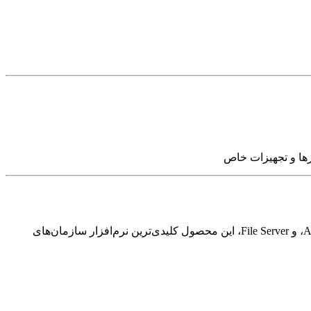
Windows Server ستون فقرات شبکه‌ها و دیتاسنترهای سازمانی است. با پشتیبانی از زیرساخت‌های Active Directory، DNS، DHCP، Hyper-V، و File Server، این محصول کلیدی‌ترین نرم‌افزار سازمان‌های