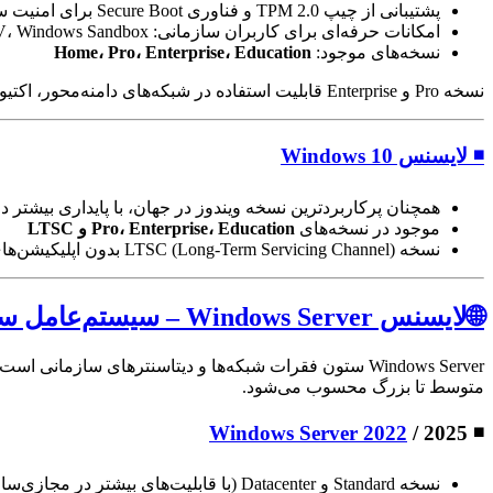
پشتیبانی از چیپ TPM 2.0 و فناوری Secure Boot برای امنیت سطح بالا
امکانات حرفه‌ای برای کاربران سازمانی: Group Policy، BitLocker، Hyper-V، Windows Sandbox
نسخه‌های موجود:
Home، Pro، Enterprise، Education
نسخه Pro و Enterprise قابلیت استفاده در شبکه‌های دامنه‌محور، اکتیو دایرکتوری، و ارتباط با سرورهای سازمانی را دارد.
◾ لایسنس Windows 10
همچنان پرکاربردترین نسخه ویندوز در جهان، با پایداری بیشتر 
موجود در نسخه‌های
Pro، Enterprise، Education و LTSC
نسخه LTSC (Long-Term Servicing Channel) بدون اپلیکیشن‌های غیرضروری، مناسب برای سیستم‌های صنعتی، بیمارستانی، خودپردازها و تجهیزات خاص
🌐لایسنس Windows Server – سیستم‌عامل سرور
متوسط تا بزرگ محسوب می‌شود.
Windows Server 2022
/ 2025
◾
نسخه Standard و Datacenter (با قابلیت‌های بیشتر در مجازی‌سازی)