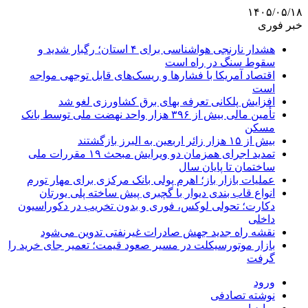
۱۴۰۵/۰۵/۱۸
خبر فوری
هشدار نارنجی هواشناسی برای ۴ استان؛ رگبار شدید و
سقوط سنگ در راه است
اقتصاد آمریکا با فشارها و ریسک‌های قابل توجهی مواجه
است
افزایش پلکانی تعرفه بهای برق کشاورزی لغو شد
تأمین مالی بیش از ۳۹۶ هزار واحد نهضت ملی توسط بانک
مسکن
بیش از ۱۵ هزار زائر اربعین به البرز بازگشتند
تمدید اجرای همزمان دو ویرایش مبحث ۱۹ مقررات ملی
ساختمان تا پایان سال
عملیات بازار باز؛ اهرم پولی بانک مرکزی برای مهار تورم
انواع قاب بندی دیوار با گچبری پیش ساخته پلی یورتان
دکارت؛ تحولی لوکس، فوری و بدون تخریب در دکوراسیون
داخلی
نقشه راه جدید جهش صادرات غیرنفتی تدوین می‌شود
بازار موتورسیکلت در مسیر صعود قیمت؛ تعمیر جای خرید را
گرفت
ورود
نوشته تصادفی