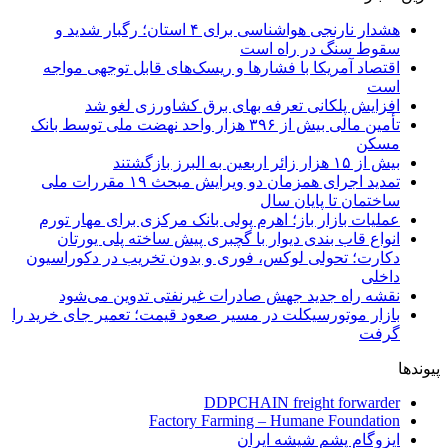
هشدار نارنجی هواشناسی برای ۴ استان؛ رگبار شدید و
سقوط سنگ در راه است
اقتصاد آمریکا با فشارها و ریسک‌های قابل توجهی مواجه
است
افزایش پلکانی تعرفه بهای برق کشاورزی لغو شد
تأمین مالی بیش از ۳۹۶ هزار واحد نهضت ملی توسط بانک
مسکن
بیش از ۱۵ هزار زائر اربعین به البرز بازگشتند
تمدید اجرای همزمان دو ویرایش مبحث ۱۹ مقررات ملی
ساختمان تا پایان سال
عملیات بازار باز؛ اهرم پولی بانک مرکزی برای مهار تورم
انواع قاب بندی دیوار با گچبری پیش ساخته پلی یورتان
دکارت؛ تحولی لوکس، فوری و بدون تخریب در دکوراسیون
داخلی
نقشه راه جدید جهش صادرات غیرنفتی تدوین می‌شود
بازار موتورسیکلت در مسیر صعود قیمت؛ تعمیر جای خرید را
گرفت
پیوندها
DDPCHAIN freight forwarder
Factory Farming – Humane Foundation
ایزوگام پشم شیشه ایران