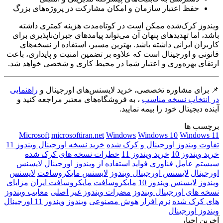
حفظ اعتبار سازمان و امکان مشارکت در پروژه‌های بزرگ
ویندوز کرک‌شده ممکن است در کوتاه‌مدت هزینه کمتری داشته
باشد، اما تهدیدهای پنهان آن می‌تواند پیامدهای جبران‌ناپذیری برای
کاربران ایرانی داشته باشد. بهترین مسیر، استفاده از نسخه‌های
قانونی و اورجینال است که علاوه بر تضمین امنیت و پایداری، باعث
ارتقای بهره‌وری و اعتبار شما در محیط کاری و شخصی خواهد شد.
📌 برای مشاوره تخصصی، خرید لایسنس‌های اورجینال و
راهنمایی
در انتخاب نسخه مناسب
، به فروشگاه‌های معتبر مراجعه کنید و
آینده دیجیتال خود را بیمه نمایید.
برچسب ها
Microsoft
microsoftiran.net
Windows
Windows 10
Windows 11
تفاوت ویندوز اورجینال و کرک شده
خرید نسخه اورجینال ویندوز 11
خرید ویندوز 10
خرید ویندوز 11
خطرات نسخه های کرک شده
سیستم عامل
فناوری
فواید استفاده از ویندوز اورجینال
لایسنس
اورجینال
لایسنس اورجینال ویندوز
لایسنس مایکروسافت
لایسنس
ویندوز
لایسنس ویندوز 10
مایکروسافت
مایکروسافت ایران
مزایای
نسخه های اورجینال ویندوز
مضرات ویندوز غیر اصلی
معایب ویندوز
های کرک شده
نرم‌ افزار
هوش مصنوعی
ویندوز
ویندوز 11 اورجینال
ویندوز اورجینال
آخرین اخبار