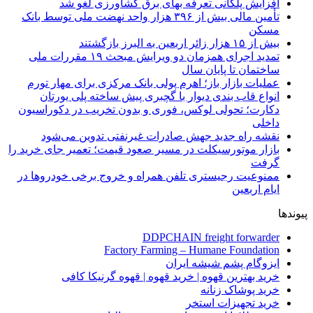
افزایش پلکانی تعرفه بهای برق کشاورزی لغو شد
تأمین مالی بیش از ۳۹۶ هزار واحد نهضت ملی توسط بانک
مسکن
بیش از ۱۵ هزار زائر اربعین به البرز بازگشتند
تمدید اجرای همزمان دو ویرایش مبحث ۱۹ مقررات ملی
ساختمان تا پایان سال
عملیات بازار باز؛ اهرم پولی بانک مرکزی برای مهار تورم
انواع قاب بندی دیوار با گچبری پیش ساخته پلی یورتان
دکارت؛ تحولی لوکس، فوری و بدون تخریب در دکوراسیون
داخلی
نقشه راه جدید جهش صادرات غیرنفتی تدوین می‌شود
بازار موتورسیکلت در مسیر صعود قیمت؛ تعمیر جای خرید را
گرفت
ممنوعیت رجیستری تلفن همراه و خروج برخی خودروها در
ایام اربعین
پیوندها
DDPCHAIN freight forwarder
Factory Farming – Humane Foundation
ایزوگام پشم شیشه ایران
خرید بهترین قهوه | خرید قهوه | قهوه گرنیکا کافی
خرید پوشاک زنانه
خرید تجهیزات استخر