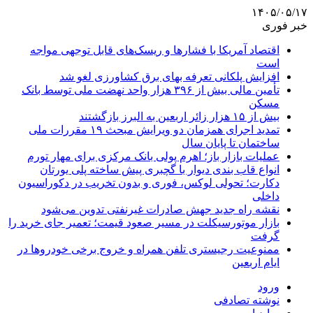
۱۴۰۵/۰۵/۱۷
خبر فوری
اقتصاد آمریکا با فشارها و ریسک‌های قابل توجهی مواجه
است
افزایش پلکانی تعرفه بهای برق کشاورزی لغو شد
تأمین مالی بیش از ۳۹۶ هزار واحد نهضت ملی توسط بانک
مسکن
بیش از ۱۵ هزار زائر اربعین به البرز بازگشتند
تمدید اجرای همزمان دو ویرایش مبحث ۱۹ مقررات ملی
ساختمان تا پایان سال
عملیات بازار باز؛ اهرم پولی بانک مرکزی برای مهار تورم
انواع قاب بندی دیوار با گچبری پیش ساخته پلی یورتان
دکارت؛ تحولی لوکس، فوری و بدون تخریب در دکوراسیون
داخلی
نقشه راه جدید جهش صادرات غیرنفتی تدوین می‌شود
بازار موتورسیکلت در مسیر صعود قیمت؛ تعمیر جای خرید را
گرفت
ممنوعیت رجیستری تلفن همراه و خروج برخی خودروها در
ایام اربعین
ورود
نوشته تصادفی