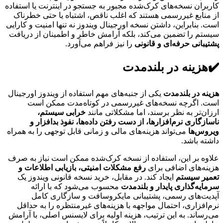
کاربران نسخه‌های کرک‌شده مجبور به جستجو در اینترنت یا استفاده
از منابع غیررسمی هستند که اغلب ناقص، اشتباه یا حتی خطرناک
است. بنابراین، داشتن نسخه اورجینال ویندوز نه تنها امنیت و کارایی
سیستم را تضمین می‌کند، بلکه آرامش خاطر و اطمینان از دریافت
پشتیبانی حرفه‌ای و قانونی
را نیز فراهم می‌آورد.
✔️هزینه در بلندمدت
هزینه در بلندمدت
یکی از جنبه‌های مهم استفاده از ویندوز اورجینال
است. اگرچه نسخه‌های غیررسمی در کوتاه‌مدت ممکن است
ارزان‌تر به نظر برسند، اما مشکلاتی مانند
خرابی سیستم،
ناسازگاری نرم‌افزارها، از دست رفتن داده‌ها، نفوذ بدافزار و
ویروس‌ها
می‌تواند هزینه‌های مالی و زمانی قابل توجهی را به همراه
داشته باشد.
علاوه بر این، استفاده از نسخه کرک‌شده ممکن است نیاز به صرف
هزینه‌های اضافی برای
رفع مشکلات امنیتی، بازیابی اطلاعات و
تعمیر سیستم
ایجاد کند. در مقابل، خرید نسخه قانونی ویندوز یک
سرمایه‌گذاری پایدار و بلندمدت
محسوب می‌شود که با ارائه
آپدیت‌های رسمی، پشتیبانی مایکروسافت و سازگاری کامل
نرم‌افزاری، احتمال مواجهه با هزینه‌های غیرمنتظره را به حداقل
می‌رساند. به این ترتیب، هزینه اولیه برای لایسنس اصلی، با آرامش