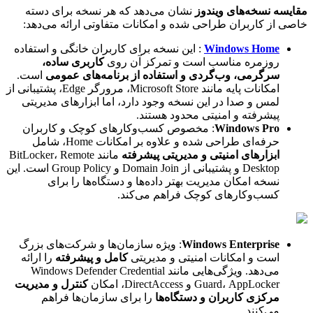
مقایسه نسخه‌های ویندوز
نشان می‌دهد که هر نسخه برای دسته
خاصی از کاربران طراحی شده و امکانات متفاوتی ارائه می‌دهد:
Windows Home
: این نسخه برای کاربران خانگی و استفاده
روزمره مناسب است و تمرکز آن روی
کاربری ساده،
سرگرمی، وب‌گردی و استفاده از برنامه‌های عمومی
است.
امکانات پایه مانند Microsoft Store، مرورگر Edge، پشتیبانی از
لمس و صدا در این نسخه وجود دارد، اما ابزارهای مدیریتی
پیشرفته و امنیتی محدود هستند.
Windows Pro
: مخصوص کسب‌وکارهای کوچک و کاربران
حرفه‌ای طراحی شده و علاوه بر امکانات Home، شامل
ابزارهای امنیتی و مدیریتی پیشرفته
مانند BitLocker، Remote
Desktop و پشتیبانی از Domain Join و Group Policy است. این
نسخه امکان مدیریت بهتر داده‌ها و دستگاه‌ها را برای
کسب‌وکارهای کوچک فراهم می‌کند.
Windows Enterprise
: ویژه سازمان‌ها و شرکت‌های بزرگ
است و امکانات امنیتی و مدیریتی
کامل و پیشرفته
را ارائه
می‌دهد. ویژگی‌هایی مانند Windows Defender Credential
Guard، AppLocker و DirectAccess، امکان
کنترل و مدیریت
مرکزی کاربران و دستگاه‌ها
را برای سازمان‌ها فراهم
می‌کنند.