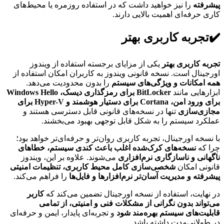
پیشرفته
را نیز خواهید داشت که در استفاده روزمره یا محیط‌های
کاری حرفه‌ای اهمیت بالایی دارند.
✔️تجربه کاربری بهتر
تجربه کاربری بهتر
یکی از مزایای برجسته استفاده از ویندوز
اورجینال است. نسخه قانونی ویندوز به کاربران امکان استفاده از
همه امکانات و ویژگی‌های سیستم
را بدون محدودیت می‌دهد.
ابزارهایی مانند
BitLocker برای رمزگذاری دیسک، Windows Hello
برای ورود امن، Cortana برای دستیار هوشمند و Hyper-V برای
مجازی‌سازی
تنها در نسخه‌های قانونی قابل دسترسی هستند و
عملکرد سیستم را به شکل قابل توجهی بهبود می‌بخشند.
با نسخه اورجینال، تجربه کاربری روان‌تر و حرفه‌ای‌تر خواهد بود؛
چرا که
نسخه‌های کرک‌شده اغلب باعث کندی سیستم، خطاهای
ناگهانی و ناسازگاری نرم‌افزاری
می‌شوند. علاوه بر این، ویندوز
قانونی امکان
شخصی‌سازی کامل محیط کاربری، تنظیمات امنیتی
پیشرفته و مدیریت آسان‌تر نرم‌افزارها و فایل‌ها
را فراهم می‌کند.
در نهایت، استفاده از نسخه اورجینال تضمین می‌کند که
کاربر
می‌تواند بدون نگرانی از مشکلات فنی و امنیتی، از تمامی
قابلیت‌های سیستم بهره‌مند شود
و تجربه‌ای پایدار، ایمن و حرفه‌ای
در طولانی‌مدت داشته باشد.