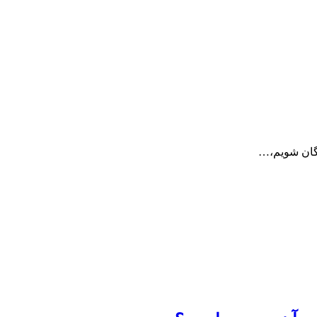
وگان شویم،…