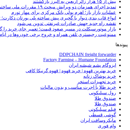
بیش از ۱۵ هزار زائر اربعین به البرز بازگشتند
تمدید اجرای همزمان دو ویرایش مبحث ۱۹ مقررات ملی ساختمان تا پایان سال
عملیات بازار باز؛ اهرم پولی بانک مرکزی برای مهار تورم
انواع قاب بندی دیوار با گچبری پیش ساخته پلی یورتان دکارت
نقشه راه جدید جهش صادرات غیرنفتی تدوین می‌شود
بازار موتورسیکلت در مسیر صعود قیمت؛ تعمیر جای خرید را 
ممنوعیت رجیستری تلفن همراه و خروج برخی خودروها در ایام 
پیوندها
DDPCHAIN freight forwarder
Factory Farming – Humane Foundation
ایزوگام پشم شیشه ایران
خرید بهترین قهوه | خرید قهوه | قهوه گرنیکا کافی
خرید پوشاک زنانه
خرید تجهیزات استخر
خرید طلا با اجرت مناسب و بدون مالیات
رول سیلیکونی
صندوق طلا
صندوق طلا
فیلم سیلیکونی
گوشی قسطی
مایکروسافت ایران
وام فوری