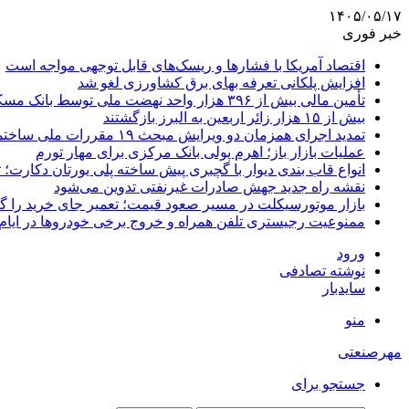
۱۴۰۵/۰۵/۱۷
خبر فوری
اقتصاد آمریکا با فشارها و ریسک‌های قابل توجهی مواجه است
افزایش پلکانی تعرفه بهای برق کشاورزی لغو شد
تأمین مالی بیش از ۳۹۶ هزار واحد نهضت ملی توسط بانک مسکن
بیش از ۱۵ هزار زائر اربعین به البرز بازگشتند
تمدید اجرای همزمان دو ویرایش مبحث ۱۹ مقررات ملی ساختمان تا پایان سال
عملیات بازار باز؛ اهرم پولی بانک مرکزی برای مهار تورم
انواع قاب بندی دیوار با گچبری پیش ساخته پلی یورتان دکارت
نقشه راه جدید جهش صادرات غیرنفتی تدوین می‌شود
بازار موتورسیکلت در مسیر صعود قیمت؛ تعمیر جای خرید را 
ممنوعیت رجیستری تلفن همراه و خروج برخی خودروها در ایام 
ورود
نوشته تصادفی
سایدبار
منو
مهرصنعتی
جستجو برای