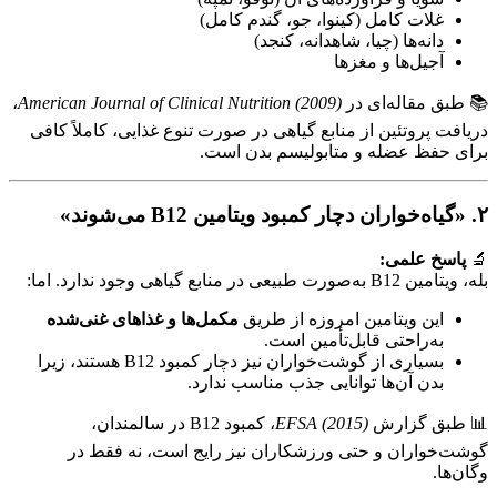
غلات کامل (کینوا، جو، گندم کامل)
دانه‌ها (چیا، شاهدانه، کنجد)
آجیل‌ها و مغزها
📚 طبق مقاله‌ای در
American Journal of Clinical Nutrition (2009)
،
دریافت پروتئین از منابع گیاهی در صورت تنوع غذایی، کاملاً کافی
برای حفظ عضله و متابولیسم بدن است.
۲. «گیاه‌خواران دچار کمبود ویتامین B12 می‌شوند»
🔬
پاسخ علمی:
بله، ویتامین B12 به‌صورت طبیعی در منابع گیاهی وجود ندارد. اما:
این ویتامین امروزه از طریق
مکمل‌ها و غذاهای غنی‌شده
به‌راحتی قابل‌تأمین است.
بسیاری از گوشت‌خواران نیز دچار کمبود B12 هستند، زیرا
بدن آن‌ها توانایی جذب مناسب ندارد.
📊 طبق گزارش
EFSA (2015)
، کمبود B12 در سالمندان،
گوشت‌خواران و حتی ورزشکاران نیز رایج است، نه فقط در
وگان‌ها.