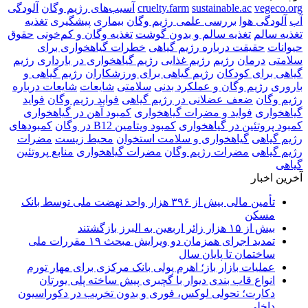
vegeco.org
sustainable.ac
cruelty.farm
آسیب‌های رژیم وگان
آلودگی
آب
آلودگی هوا
بررسی علمی رژیم وگان
بیماری
پیشگیری
تغذیه
تغذیه سالم
تغذیه سالم و بدون گوشت
تغذیه وگان و کم‌خونی
حقوق
حیوانات
حقیقت درباره رژیم گیاهی
خطرات گیاهخواری برای
سلامتی
درمان
رژیم
رژیم غذایی
رژیم گیاهخواری در بارداری
رژیم
گیاهی برای کودکان
رژیم گیاهی برای ورزشکاران
رژیم گیاهی و
باروری
رژیم وگان و عملکرد بدنی
سلامتی
شایعات
شایعات درباره
رژیم وگان
ضعف عضلانی در رژیم گیاهی
فواید رژیم وگان
فواید
گیاهخواری
فواید و مضرات گیاهخواری
کمبود آهن در گیاهخواری
کمبود پروتئین در گیاهخواری
کمبود ویتامین B12 در وگان
کمبودهای
رژیم گیاهی
گیاهخواری و سلامت استخوان
محیط زیست
مضرات
رژیم گیاهی
مضرات رژیم وگان
مضرات گیاهخواری
منابع پروتئین
گیاهی
آخرین اخبار
تأمین مالی بیش از ۳۹۶ هزار واحد نهضت ملی توسط بانک
مسکن
بیش از ۱۵ هزار زائر اربعین به البرز بازگشتند
تمدید اجرای همزمان دو ویرایش مبحث ۱۹ مقررات ملی
ساختمان تا پایان سال
عملیات بازار باز؛ اهرم پولی بانک مرکزی برای مهار تورم
انواع قاب بندی دیوار با گچبری پیش ساخته پلی یورتان
دکارت؛ تحولی لوکس، فوری و بدون تخریب در دکوراسیون
داخلی