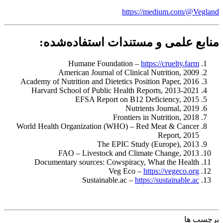
https://medium.com/@Vegland
منابع علمی و مستندات استفاده‌شده:
Humane Foundation –
https://cruelty.farm
American Journal of Clinical Nutrition, 2009
Academy of Nutrition and Dietetics Position Paper, 2016
Harvard School of Public Health Reports, 2013-2021
EFSA Report on B12 Deficiency, 2015
Nutrients Journal, 2019
Frontiers in Nutrition, 2018
World Health Organization (WHO) – Red Meat & Cancer
Report, 2015
The EPIC Study (Europe), 2013
FAO – Livestock and Climate Change, 2013
Documentary sources: Cowspiracy, What the Health
Veg Eco –
https://vegeco.org
Sustainable.ac –
https://sustainable.ac
برچسب ها