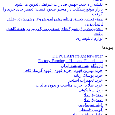
نقشه راه جدید جهش صادرات غیرنفتی تدوین می‌شود
بازار موتورسیکلت در مسیر صعود قیمت؛ تعمیر جای خرید را
گرفت
ممنوعیت رجیستری تلفن همراه و خروج برخی خودروها در
ایام اربعین
محدودیت برق شهرک‌های صنعتی به یک روز در هفته کاهش
یافت
لوازم تابلوسازی
پیوندها
DDPCHAIN freight forwarder
Factory Farming – Humane Foundation
ایزوگام پشم شیشه ایران
خرید بهترین قهوه | خرید قهوه | قهوه گرنیکا کافی
خرید پوشاک زنانه
خرید تجهیزات استخر
خرید طلا با اجرت مناسب و بدون مالیات
رول سیلیکونی
صندوق طلا
صندوق طلا
فیلم سیلیکونی
گوشی قسطی
مایکروسافت ایران