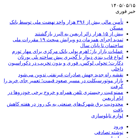
۱۴۰۵/۰۵/۱۵
خبر فوری
تأمین مالی بیش از ۳۹۶ هزار واحد نهضت ملی توسط بانک
مسکن
بیش از ۱۵ هزار زائر اربعین به البرز بازگشتند
تمدید اجرای همزمان دو ویرایش مبحث ۱۹ مقررات ملی
ساختمان تا پایان سال
عملیات بازار باز؛ اهرم پولی بانک مرکزی برای مهار تورم
انواع قاب بندی دیوار با گچبری پیش ساخته پلی یورتان
دکارت؛ تحولی لوکس، فوری و بدون تخریب در دکوراسیون
داخلی
نقشه راه جدید جهش صادرات غیرنفتی تدوین می‌شود
بازار موتورسیکلت در مسیر صعود قیمت؛ تعمیر جای خرید را
گرفت
ممنوعیت رجیستری تلفن همراه و خروج برخی خودروها در
ایام اربعین
محدودیت برق شهرک‌های صنعتی به یک روز در هفته کاهش
یافت
لوازم تابلوسازی
ورود
نوشته تصادفی