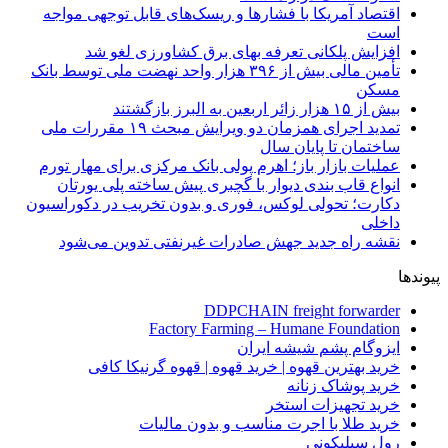
اقتصاد آمریکا با فشارها و ریسک‌های قابل توجهی مواجه
است
افزایش پلکانی تعرفه بهای برق کشاورزی لغو شد
تأمین مالی بیش از ۳۹۶ هزار واحد نهضت ملی توسط بانک
مسکن
بیش از ۱۵ هزار زائر اربعین به البرز بازگشتند
تمدید اجرای همزمان دو ویرایش مبحث ۱۹ مقررات ملی
ساختمان تا پایان سال
عملیات بازار باز؛ اهرم پولی بانک مرکزی برای مهار تورم
انواع قاب بندی دیوار با گچبری پیش ساخته پلی یورتان
دکارت؛ تحولی لوکس، فوری و بدون تخریب در دکوراسیون
داخلی
نقشه راه جدید جهش صادرات غیرنفتی تدوین می‌شود
پیوندها
DDPCHAIN freight forwarder
Factory Farming – Humane Foundation
ایزوگام پشم شیشه ایران
خرید بهترین قهوه | خرید قهوه | قهوه گرنیکا کافی
خرید پوشاک زنانه
خرید تجهیزات استخر
خرید طلا با اجرت مناسب و بدون مالیات
رول سیلیکونی