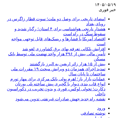
۱۴۰۵/۰۵/۱۹
خبر فوری
امضای تاریخی برای وصل دو ملت؛ سوت قطار زاگرس در
رویای بغداد
هشدار نارنجی هواشناسی برای ۴ استان؛ رگبار شدید و
سقوط سنگ در راه است
اقتصاد آمریکا با فشارها و ریسک‌های قابل توجهی مواجه
است
افزایش پلکانی تعرفه بهای برق کشاورزی لغو شد
تأمین مالی بیش از ۳۹۶ هزار واحد نهضت ملی توسط بانک
مسکن
بیش از ۱۵ هزار زائر اربعین به البرز بازگشتند
تمدید اجرای همزمان دو ویرایش مبحث ۱۹ مقررات ملی
ساختمان تا پایان سال
عملیات بازار باز؛ اهرم پولی بانک مرکزی برای مهار تورم
انواع قاب بندی دیوار با گچبری پیش ساخته پلی یورتان
دکارت؛ تحولی لوکس، فوری و بدون تخریب در دکوراسیون
داخلی
نقشه راه جدید جهش صادرات غیرنفتی تدوین می‌شود
ورود
نوشته تصادفی