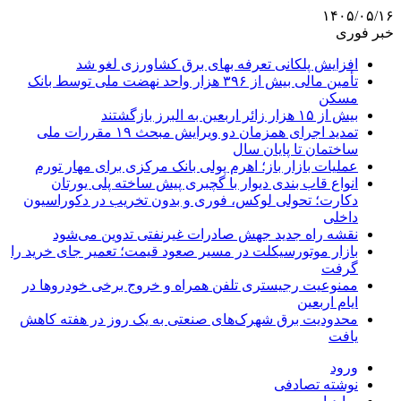
۱۴۰۵/۰۵/۱۶
خبر فوری
افزایش پلکانی تعرفه بهای برق کشاورزی لغو شد
تأمین مالی بیش از ۳۹۶ هزار واحد نهضت ملی توسط بانک
مسکن
بیش از ۱۵ هزار زائر اربعین به البرز بازگشتند
تمدید اجرای همزمان دو ویرایش مبحث ۱۹ مقررات ملی
ساختمان تا پایان سال
عملیات بازار باز؛ اهرم پولی بانک مرکزی برای مهار تورم
انواع قاب بندی دیوار با گچبری پیش ساخته پلی یورتان
دکارت؛ تحولی لوکس، فوری و بدون تخریب در دکوراسیون
داخلی
نقشه راه جدید جهش صادرات غیرنفتی تدوین می‌شود
بازار موتورسیکلت در مسیر صعود قیمت؛ تعمیر جای خرید را
گرفت
ممنوعیت رجیستری تلفن همراه و خروج برخی خودروها در
ایام اربعین
محدودیت برق شهرک‌های صنعتی به یک روز در هفته کاهش
یافت
ورود
نوشته تصادفی