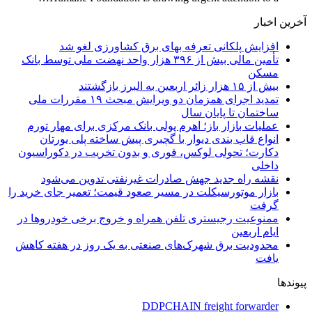
آخرین اخبار
افزایش پلکانی تعرفه بهای برق کشاورزی لغو شد
تأمین مالی بیش از ۳۹۶ هزار واحد نهضت ملی توسط بانک
مسکن
بیش از ۱۵ هزار زائر اربعین به البرز بازگشتند
تمدید اجرای همزمان دو ویرایش مبحث ۱۹ مقررات ملی
ساختمان تا پایان سال
عملیات بازار باز؛ اهرم پولی بانک مرکزی برای مهار تورم
انواع قاب بندی دیوار با گچبری پیش ساخته پلی یورتان
دکارت؛ تحولی لوکس، فوری و بدون تخریب در دکوراسیون
داخلی
نقشه راه جدید جهش صادرات غیرنفتی تدوین می‌شود
بازار موتورسیکلت در مسیر صعود قیمت؛ تعمیر جای خرید را
گرفت
ممنوعیت رجیستری تلفن همراه و خروج برخی خودروها در
ایام اربعین
محدودیت برق شهرک‌های صنعتی به یک روز در هفته کاهش
یافت
پیوندها
DDPCHAIN freight forwarder