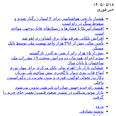
۱۴۰۵/۰۵/۱۸
خبر فوری
هشدار نارنجی هواشناسی برای ۴ استان؛ رگبار شدید و
سقوط سنگ در راه است
اقتصاد آمریکا با فشارها و ریسک‌های قابل توجهی مواجه
است
افزایش پلکانی تعرفه بهای برق کشاورزی لغو شد
تأمین مالی بیش از ۳۹۶ هزار واحد نهضت ملی توسط بانک
مسکن
بیش از ۱۵ هزار زائر اربعین به البرز بازگشتند
تمدید اجرای همزمان دو ویرایش مبحث ۱۹ مقررات ملی
ساختمان تا پایان سال
عملیات بازار باز؛ اهرم پولی بانک مرکزی برای مهار تورم
انواع قاب بندی دیوار با گچبری پیش ساخته پلی یورتان
دکارت؛ تحولی لوکس، فوری و بدون تخریب در دکوراسیون
داخلی
نقشه راه جدید جهش صادرات غیرنفتی تدوین می‌شود
بازار موتورسیکلت در مسیر صعود قیمت؛ تعمیر جای خرید را
گرفت
ورود
نوشته تصادفی