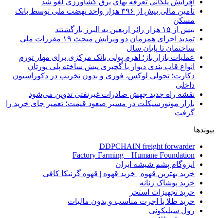
افزایش پلکانی تعرفه بهای برق کشاورزی لغو شد
تأمین مالی بیش از ۳۹۶ هزار واحد نهضت ملی توسط بانک
مسکن
بیش از ۱۵ هزار زائر اربعین به البرز بازگشتند
تمدید اجرای همزمان دو ویرایش مبحث ۱۹ مقررات ملی
ساختمان تا پایان سال
عملیات بازار باز؛ اهرم پولی بانک مرکزی برای مهار تورم
انواع قاب بندی دیوار با گچبری پیش ساخته پلی یورتان
دکارت؛ تحولی لوکس، فوری و بدون تخریب در دکوراسیون
داخلی
نقشه راه جدید جهش صادرات غیرنفتی تدوین می‌شود
بازار موتورسیکلت در مسیر صعود قیمت؛ تعمیر جای خرید را
گرفت
پیوندها
DDPCHAIN freight forwarder
Factory Farming – Humane Foundation
ایزوگام پشم شیشه ایران
خرید بهترین قهوه | خرید قهوه | قهوه گرنیکا کافی
خرید پوشاک زنانه
خرید تجهیزات استخر
خرید طلا با اجرت مناسب و بدون مالیات
رول سیلیکونی