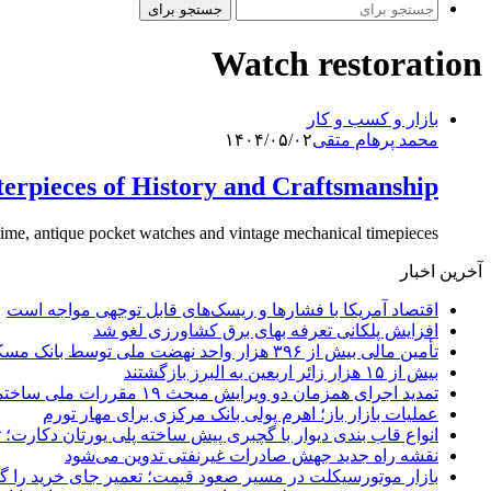
جستجو برای
Watch restoration
بازار و کسب و کار
محمد پرهام متقی
۱۴۰۴/۰۵/۰۲
erpieces of History and Craftsmanship
ime, antique pocket watches and vintage mechanical timepieces…
آخرین اخبار
اقتصاد آمریکا با فشارها و ریسک‌های قابل توجهی مواجه است
افزایش پلکانی تعرفه بهای برق کشاورزی لغو شد
تأمین مالی بیش از ۳۹۶ هزار واحد نهضت ملی توسط بانک مسکن
بیش از ۱۵ هزار زائر اربعین به البرز بازگشتند
تمدید اجرای همزمان دو ویرایش مبحث ۱۹ مقررات ملی ساختمان تا پایان سال
عملیات بازار باز؛ اهرم پولی بانک مرکزی برای مهار تورم
انواع قاب بندی دیوار با گچبری پیش ساخته پلی یورتان دکارت
نقشه راه جدید جهش صادرات غیرنفتی تدوین می‌شود
بازار موتورسیکلت در مسیر صعود قیمت؛ تعمیر جای خرید را 