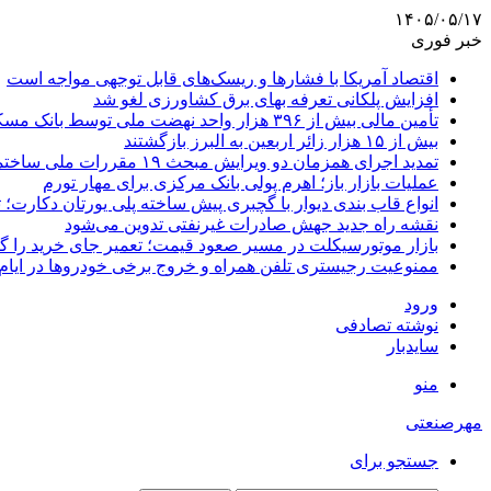
۱۴۰۵/۰۵/۱۷
خبر فوری
اقتصاد آمریکا با فشارها و ریسک‌های قابل توجهی مواجه است
افزایش پلکانی تعرفه بهای برق کشاورزی لغو شد
تأمین مالی بیش از ۳۹۶ هزار واحد نهضت ملی توسط بانک مسکن
بیش از ۱۵ هزار زائر اربعین به البرز بازگشتند
تمدید اجرای همزمان دو ویرایش مبحث ۱۹ مقررات ملی ساختمان تا پایان سال
عملیات بازار باز؛ اهرم پولی بانک مرکزی برای مهار تورم
انواع قاب بندی دیوار با گچبری پیش ساخته پلی یورتان دکارت
نقشه راه جدید جهش صادرات غیرنفتی تدوین می‌شود
بازار موتورسیکلت در مسیر صعود قیمت؛ تعمیر جای خرید را 
ممنوعیت رجیستری تلفن همراه و خروج برخی خودروها در ایام 
ورود
نوشته تصادفی
سایدبار
منو
مهرصنعتی
جستجو برای