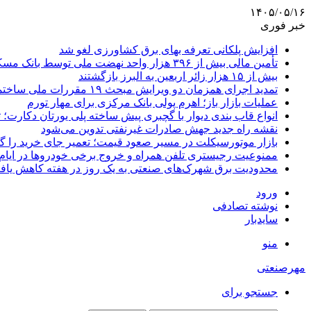
۱۴۰۵/۰۵/۱۶
خبر فوری
افزایش پلکانی تعرفه بهای برق کشاورزی لغو شد
تأمین مالی بیش از ۳۹۶ هزار واحد نهضت ملی توسط بانک مسکن
بیش از ۱۵ هزار زائر اربعین به البرز بازگشتند
تمدید اجرای همزمان دو ویرایش مبحث ۱۹ مقررات ملی ساختمان تا پایان سال
عملیات بازار باز؛ اهرم پولی بانک مرکزی برای مهار تورم
انواع قاب بندی دیوار با گچبری پیش ساخته پلی یورتان دکارت
نقشه راه جدید جهش صادرات غیرنفتی تدوین می‌شود
بازار موتورسیکلت در مسیر صعود قیمت؛ تعمیر جای خرید را 
ممنوعیت رجیستری تلفن همراه و خروج برخی خودروها در ایام 
محدودیت برق شهرک‌های صنعتی به یک روز در هفته کاهش یاف
ورود
نوشته تصادفی
سایدبار
منو
مهرصنعتی
جستجو برای