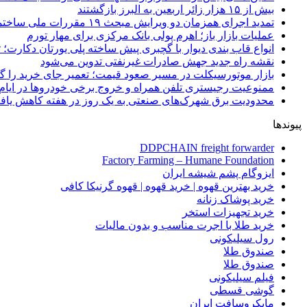
بیش از ۱۵ هزار زائر اربعین به البرز بازگشتند
تمدید اجرای همزمان دو ویرایش مبحث ۱۹ مقررات ملی ساختمان تا پایان سال
عملیات بازار باز؛ اهرم پولی بانک مرکزی برای مهار تورم
انواع قاب بندی دیوار با گچبری پیش ساخته پلی یورتان دکارت
نقشه راه جدید جهش صادرات غیرنفتی تدوین می‌شود
بازار موتورسیکلت در مسیر صعود قیمت؛ تعمیر جای خرید را 
ممنوعیت رجیستری تلفن همراه و خروج برخی خودروها در ایام 
محدودیت برق شهرک‌های صنعتی به یک روز در هفته کاهش یاف
پیوندها
DDPCHAIN freight forwarder
Factory Farming – Humane Foundation
ایزوگام پشم شیشه ایران
خرید بهترین قهوه | خرید قهوه | قهوه گرنیکا کافی
خرید پوشاک زنانه
خرید تجهیزات استخر
خرید طلا با اجرت مناسب و بدون مالیات
رول سیلیکونی
صندوق طلا
صندوق طلا
فیلم سیلیکونی
گوشی قسطی
مایکروسافت ایران