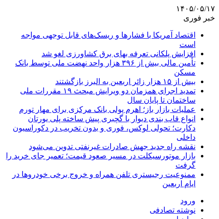
۱۴۰۵/۰۵/۱۷
خبر فوری
اقتصاد آمریکا با فشارها و ریسک‌های قابل توجهی مواجه
است
افزایش پلکانی تعرفه بهای برق کشاورزی لغو شد
تأمین مالی بیش از ۳۹۶ هزار واحد نهضت ملی توسط بانک
مسکن
بیش از ۱۵ هزار زائر اربعین به البرز بازگشتند
تمدید اجرای همزمان دو ویرایش مبحث ۱۹ مقررات ملی
ساختمان تا پایان سال
عملیات بازار باز؛ اهرم پولی بانک مرکزی برای مهار تورم
انواع قاب بندی دیوار با گچبری پیش ساخته پلی یورتان
دکارت؛ تحولی لوکس، فوری و بدون تخریب در دکوراسیون
داخلی
نقشه راه جدید جهش صادرات غیرنفتی تدوین می‌شود
بازار موتورسیکلت در مسیر صعود قیمت؛ تعمیر جای خرید را
گرفت
ممنوعیت رجیستری تلفن همراه و خروج برخی خودروها در
ایام اربعین
ورود
نوشته تصادفی