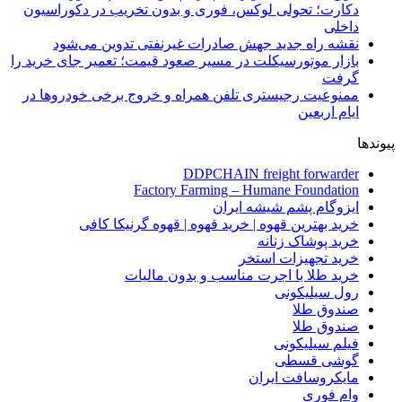
دکارت؛ تحولی لوکس، فوری و بدون تخریب در دکوراسیون
داخلی
نقشه راه جدید جهش صادرات غیرنفتی تدوین می‌شود
بازار موتورسیکلت در مسیر صعود قیمت؛ تعمیر جای خرید را
گرفت
ممنوعیت رجیستری تلفن همراه و خروج برخی خودروها در
ایام اربعین
پیوندها
DDPCHAIN freight forwarder
Factory Farming – Humane Foundation
ایزوگام پشم شیشه ایران
خرید بهترین قهوه | خرید قهوه | قهوه گرنیکا کافی
خرید پوشاک زنانه
خرید تجهیزات استخر
خرید طلا با اجرت مناسب و بدون مالیات
رول سیلیکونی
صندوق طلا
صندوق طلا
فیلم سیلیکونی
گوشی قسطی
مایکروسافت ایران
وام فوری