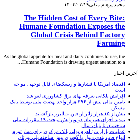
محمد پرهام متقی
۱۴۰۴/۰۳/۱۹
The Hidden Cost of Every Bite:
Humane Foundation Exposes the
Global Crisis Behind Factory
Farming
As the global appetite for meat and dairy continues to rise, the
Humane Foundation is drawing urgent attention to a…
آخرین اخبار
اقتصاد آمریکا با فشارها و ریسک‌های قابل توجهی مواجه
است
افزایش پلکانی تعرفه بهای برق کشاورزی لغو شد
تأمین مالی بیش از ۳۹۶ هزار واحد نهضت ملی توسط بانک
مسکن
بیش از ۱۵ هزار زائر اربعین به البرز بازگشتند
تمدید اجرای همزمان دو ویرایش مبحث ۱۹ مقررات ملی
ساختمان تا پایان سال
عملیات بازار باز؛ اهرم پولی بانک مرکزی برای مهار تورم
انواع قاب بندی دیوار با گچبری پیش ساخته پلی یورتان