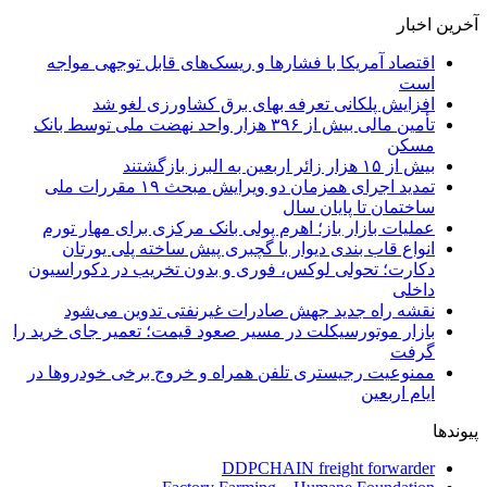
آخرین اخبار
اقتصاد آمریکا با فشارها و ریسک‌های قابل توجهی مواجه
است
افزایش پلکانی تعرفه بهای برق کشاورزی لغو شد
تأمین مالی بیش از ۳۹۶ هزار واحد نهضت ملی توسط بانک
مسکن
بیش از ۱۵ هزار زائر اربعین به البرز بازگشتند
تمدید اجرای همزمان دو ویرایش مبحث ۱۹ مقررات ملی
ساختمان تا پایان سال
عملیات بازار باز؛ اهرم پولی بانک مرکزی برای مهار تورم
انواع قاب بندی دیوار با گچبری پیش ساخته پلی یورتان
دکارت؛ تحولی لوکس، فوری و بدون تخریب در دکوراسیون
داخلی
نقشه راه جدید جهش صادرات غیرنفتی تدوین می‌شود
بازار موتورسیکلت در مسیر صعود قیمت؛ تعمیر جای خرید را
گرفت
ممنوعیت رجیستری تلفن همراه و خروج برخی خودروها در
ایام اربعین
پیوندها
DDPCHAIN freight forwarder