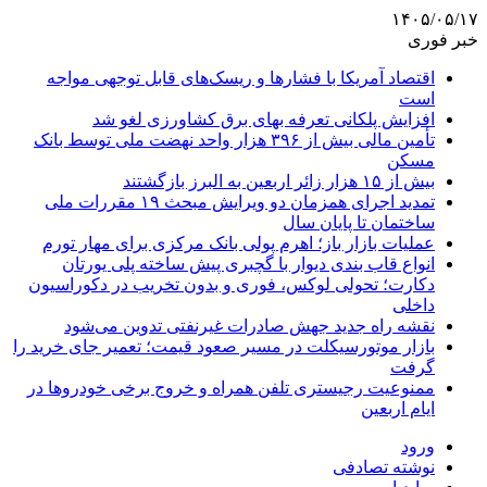
۱۴۰۵/۰۵/۱۷
خبر فوری
اقتصاد آمریکا با فشارها و ریسک‌های قابل توجهی مواجه
است
افزایش پلکانی تعرفه بهای برق کشاورزی لغو شد
تأمین مالی بیش از ۳۹۶ هزار واحد نهضت ملی توسط بانک
مسکن
بیش از ۱۵ هزار زائر اربعین به البرز بازگشتند
تمدید اجرای همزمان دو ویرایش مبحث ۱۹ مقررات ملی
ساختمان تا پایان سال
عملیات بازار باز؛ اهرم پولی بانک مرکزی برای مهار تورم
انواع قاب بندی دیوار با گچبری پیش ساخته پلی یورتان
دکارت؛ تحولی لوکس، فوری و بدون تخریب در دکوراسیون
داخلی
نقشه راه جدید جهش صادرات غیرنفتی تدوین می‌شود
بازار موتورسیکلت در مسیر صعود قیمت؛ تعمیر جای خرید را
گرفت
ممنوعیت رجیستری تلفن همراه و خروج برخی خودروها در
ایام اربعین
ورود
نوشته تصادفی