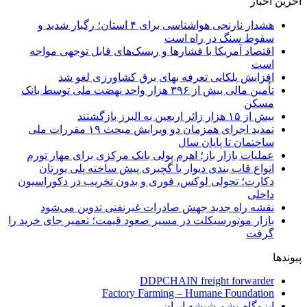
آخرین اخبار
هشدار نارنجی هواشناسی برای ۴ استان؛ رگبار شدید و
سقوط سنگ در راه است
اقتصاد آمریکا با فشارها و ریسک‌های قابل توجهی مواجه
است
افزایش پلکانی تعرفه بهای برق کشاورزی لغو شد
تأمین مالی بیش از ۳۹۶ هزار واحد نهضت ملی توسط بانک
مسکن
بیش از ۱۵ هزار زائر اربعین به البرز بازگشتند
تمدید اجرای همزمان دو ویرایش مبحث ۱۹ مقررات ملی
ساختمان تا پایان سال
عملیات بازار باز؛ اهرم پولی بانک مرکزی برای مهار تورم
انواع قاب بندی دیوار با گچبری پیش ساخته پلی یورتان
دکارت؛ تحولی لوکس، فوری و بدون تخریب در دکوراسیون
داخلی
نقشه راه جدید جهش صادرات غیرنفتی تدوین می‌شود
بازار موتورسیکلت در مسیر صعود قیمت؛ تعمیر جای خرید را
گرفت
پیوندها
DDPCHAIN freight forwarder
Factory Farming – Humane Foundation
ایزوگام پشم شیشه ایران