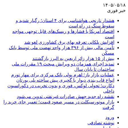
۱۴۰۵/۰۵/۱۸
خبر فوری
هشدار نارنجی هواشناسی برای ۴ استان؛ رگبار شدید و
سقوط سنگ در راه است
اقتصاد آمریکا با فشارها و ریسک‌های قابل توجهی مواجه
است
افزایش پلکانی تعرفه بهای برق کشاورزی لغو شد
تأمین مالی بیش از ۳۹۶ هزار واحد نهضت ملی توسط بانک
مسکن
بیش از ۱۵ هزار زائر اربعین به البرز بازگشتند
تمدید اجرای همزمان دو ویرایش مبحث ۱۹ مقررات ملی
ساختمان تا پایان سال
عملیات بازار باز؛ اهرم پولی بانک مرکزی برای مهار تورم
انواع قاب بندی دیوار با گچبری پیش ساخته پلی یورتان
دکارت؛ تحولی لوکس، فوری و بدون تخریب در دکوراسیون
داخلی
نقشه راه جدید جهش صادرات غیرنفتی تدوین می‌شود
بازار موتورسیکلت در مسیر صعود قیمت؛ تعمیر جای خرید را
گرفت
ورود
نوشته تصادفی