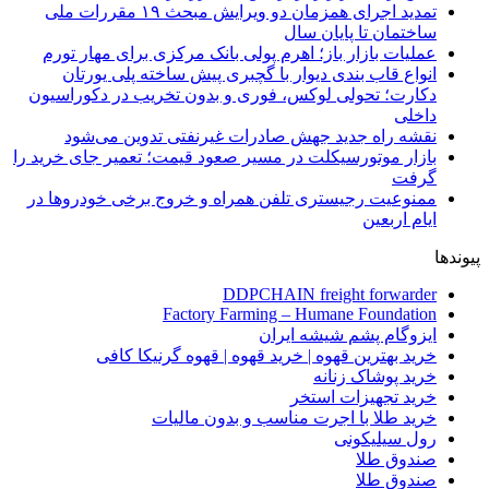
تمدید اجرای همزمان دو ویرایش مبحث ۱۹ مقررات ملی
ساختمان تا پایان سال
عملیات بازار باز؛ اهرم پولی بانک مرکزی برای مهار تورم
انواع قاب بندی دیوار با گچبری پیش ساخته پلی یورتان
دکارت؛ تحولی لوکس، فوری و بدون تخریب در دکوراسیون
داخلی
نقشه راه جدید جهش صادرات غیرنفتی تدوین می‌شود
بازار موتورسیکلت در مسیر صعود قیمت؛ تعمیر جای خرید را
گرفت
ممنوعیت رجیستری تلفن همراه و خروج برخی خودروها در
ایام اربعین
پیوندها
DDPCHAIN freight forwarder
Factory Farming – Humane Foundation
ایزوگام پشم شیشه ایران
خرید بهترین قهوه | خرید قهوه | قهوه گرنیکا کافی
خرید پوشاک زنانه
خرید تجهیزات استخر
خرید طلا با اجرت مناسب و بدون مالیات
رول سیلیکونی
صندوق طلا
صندوق طلا