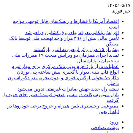
۱۴۰۵/۰۵/۱۷
خبر فوری
اقتصاد آمریکا با فشارها و ریسک‌های قابل توجهی مواجه
است
افزایش پلکانی تعرفه بهای برق کشاورزی لغو شد
تأمین مالی بیش از ۳۹۶ هزار واحد نهضت ملی توسط بانک
مسکن
بیش از ۱۵ هزار زائر اربعین به البرز بازگشتند
تمدید اجرای همزمان دو ویرایش مبحث ۱۹ مقررات ملی
ساختمان تا پایان سال
عملیات بازار باز؛ اهرم پولی بانک مرکزی برای مهار تورم
انواع قاب بندی دیوار با گچبری پیش ساخته پلی یورتان
دکارت؛ تحولی لوکس، فوری و بدون تخریب در دکوراسیون
داخلی
نقشه راه جدید جهش صادرات غیرنفتی تدوین می‌شود
بازار موتورسیکلت در مسیر صعود قیمت؛ تعمیر جای خرید را
گرفت
ممنوعیت رجیستری تلفن همراه و خروج برخی خودروها در
ایام اربعین
ورود
نوشته تصادفی