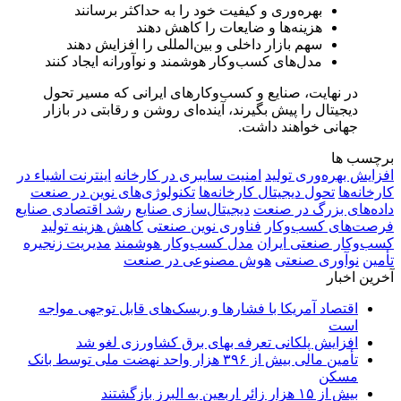
بهره‌وری و کیفیت خود را به حداکثر برسانند
هزینه‌ها و ضایعات را کاهش دهند
سهم بازار داخلی و بین‌المللی را افزایش دهند
مدل‌های کسب‌وکار هوشمند و نوآورانه ایجاد کنند
در نهایت، صنایع و کسب‌وکارهای ایرانی که مسیر تحول
دیجیتال را پیش بگیرند، آینده‌ای روشن و رقابتی در بازار
جهانی خواهند داشت.
برچسب ها
افزایش بهره‌وری تولید
امنیت سایبری در کارخانه
اینترنت اشیاء در
کارخانه‌ها
تحول دیجیتال کارخانه‌ها
تکنولوژی‌های نوین در صنعت
داده‌های بزرگ در صنعت
دیجیتال‌سازی صنایع
رشد اقتصادی صنایع
فرصت‌های کسب‌وکار
فناوری نوین صنعتی
کاهش هزینه تولید
کسب‌وکار صنعتی ایران
مدل کسب‌وکار هوشمند
مدیریت زنجیره
تأمین
نوآوری صنعتی
هوش مصنوعی در صنعت
آخرین اخبار
اقتصاد آمریکا با فشارها و ریسک‌های قابل توجهی مواجه
است
افزایش پلکانی تعرفه بهای برق کشاورزی لغو شد
تأمین مالی بیش از ۳۹۶ هزار واحد نهضت ملی توسط بانک
مسکن
بیش از ۱۵ هزار زائر اربعین به البرز بازگشتند