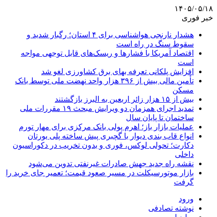
۱۴۰۵/۰۵/۱۸
خبر فوری
هشدار نارنجی هواشناسی برای ۴ استان؛ رگبار شدید و
سقوط سنگ در راه است
اقتصاد آمریکا با فشارها و ریسک‌های قابل توجهی مواجه
است
افزایش پلکانی تعرفه بهای برق کشاورزی لغو شد
تأمین مالی بیش از ۳۹۶ هزار واحد نهضت ملی توسط بانک
مسکن
بیش از ۱۵ هزار زائر اربعین به البرز بازگشتند
تمدید اجرای همزمان دو ویرایش مبحث ۱۹ مقررات ملی
ساختمان تا پایان سال
عملیات بازار باز؛ اهرم پولی بانک مرکزی برای مهار تورم
انواع قاب بندی دیوار با گچبری پیش ساخته پلی یورتان
دکارت؛ تحولی لوکس، فوری و بدون تخریب در دکوراسیون
داخلی
نقشه راه جدید جهش صادرات غیرنفتی تدوین می‌شود
بازار موتورسیکلت در مسیر صعود قیمت؛ تعمیر جای خرید را
گرفت
ورود
نوشته تصادفی