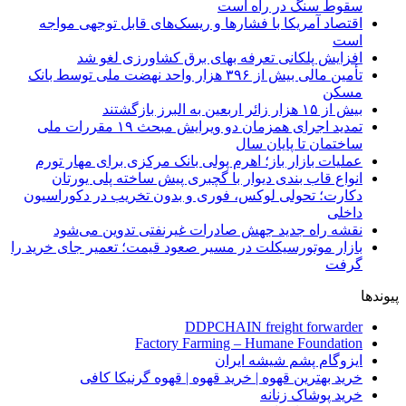
سقوط سنگ در راه است
اقتصاد آمریکا با فشارها و ریسک‌های قابل توجهی مواجه
است
افزایش پلکانی تعرفه بهای برق کشاورزی لغو شد
تأمین مالی بیش از ۳۹۶ هزار واحد نهضت ملی توسط بانک
مسکن
بیش از ۱۵ هزار زائر اربعین به البرز بازگشتند
تمدید اجرای همزمان دو ویرایش مبحث ۱۹ مقررات ملی
ساختمان تا پایان سال
عملیات بازار باز؛ اهرم پولی بانک مرکزی برای مهار تورم
انواع قاب بندی دیوار با گچبری پیش ساخته پلی یورتان
دکارت؛ تحولی لوکس، فوری و بدون تخریب در دکوراسیون
داخلی
نقشه راه جدید جهش صادرات غیرنفتی تدوین می‌شود
بازار موتورسیکلت در مسیر صعود قیمت؛ تعمیر جای خرید را
گرفت
پیوندها
DDPCHAIN freight forwarder
Factory Farming – Humane Foundation
ایزوگام پشم شیشه ایران
خرید بهترین قهوه | خرید قهوه | قهوه گرنیکا کافی
خرید پوشاک زنانه