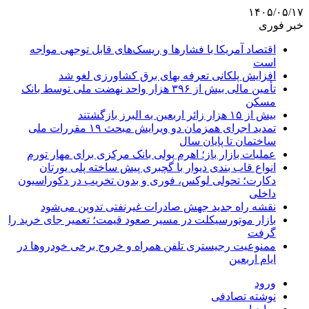
۱۴۰۵/۰۵/۱۷
خبر فوری
اقتصاد آمریکا با فشارها و ریسک‌های قابل توجهی مواجه
است
افزایش پلکانی تعرفه بهای برق کشاورزی لغو شد
تأمین مالی بیش از ۳۹۶ هزار واحد نهضت ملی توسط بانک
مسکن
بیش از ۱۵ هزار زائر اربعین به البرز بازگشتند
تمدید اجرای همزمان دو ویرایش مبحث ۱۹ مقررات ملی
ساختمان تا پایان سال
عملیات بازار باز؛ اهرم پولی بانک مرکزی برای مهار تورم
انواع قاب بندی دیوار با گچبری پیش ساخته پلی یورتان
دکارت؛ تحولی لوکس، فوری و بدون تخریب در دکوراسیون
داخلی
نقشه راه جدید جهش صادرات غیرنفتی تدوین می‌شود
بازار موتورسیکلت در مسیر صعود قیمت؛ تعمیر جای خرید را
گرفت
ممنوعیت رجیستری تلفن همراه و خروج برخی خودروها در
ایام اربعین
ورود
نوشته تصادفی