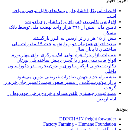
آخرین اخبار
اقتصاد آمریکا با فشارها و ریسک‌های قابل توجهی مواجه
است
افزایش پلکانی تعرفه بهای برق کشاورزی لغو شد
تأمین مالی بیش از ۳۹۶ هزار واحد نهضت ملی توسط بانک
مسکن
بیش از ۱۵ هزار زائر اربعین به البرز بازگشتند
تمدید اجرای همزمان دو ویرایش مبحث ۱۹ مقررات ملی
ساختمان تا پایان سال
عملیات بازار باز؛ اهرم پولی بانک مرکزی برای مهار تورم
انواع قاب بندی دیوار با گچبری پیش ساخته پلی یورتان
دکارت؛ تحولی لوکس، فوری و بدون تخریب در دکوراسیون
داخلی
نقشه راه جدید جهش صادرات غیرنفتی تدوین می‌شود
بازار موتورسیکلت در مسیر صعود قیمت؛ تعمیر جای خرید را
گرفت
ممنوعیت رجیستری تلفن همراه و خروج برخی خودروها در
ایام اربعین
پیوندها
DDPCHAIN freight forwarder
Factory Farming – Humane Foundation
ایزوگام پشم شیشه ایران