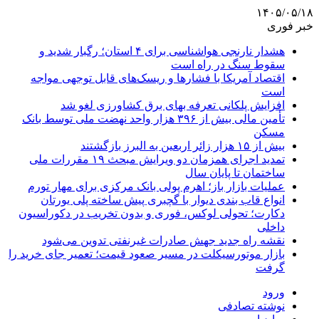
۱۴۰۵/۰۵/۱۸
خبر فوری
هشدار نارنجی هواشناسی برای ۴ استان؛ رگبار شدید و
سقوط سنگ در راه است
اقتصاد آمریکا با فشارها و ریسک‌های قابل توجهی مواجه
است
افزایش پلکانی تعرفه بهای برق کشاورزی لغو شد
تأمین مالی بیش از ۳۹۶ هزار واحد نهضت ملی توسط بانک
مسکن
بیش از ۱۵ هزار زائر اربعین به البرز بازگشتند
تمدید اجرای همزمان دو ویرایش مبحث ۱۹ مقررات ملی
ساختمان تا پایان سال
عملیات بازار باز؛ اهرم پولی بانک مرکزی برای مهار تورم
انواع قاب بندی دیوار با گچبری پیش ساخته پلی یورتان
دکارت؛ تحولی لوکس، فوری و بدون تخریب در دکوراسیون
داخلی
نقشه راه جدید جهش صادرات غیرنفتی تدوین می‌شود
بازار موتورسیکلت در مسیر صعود قیمت؛ تعمیر جای خرید را
گرفت
ورود
نوشته تصادفی