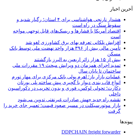
آخرین اخبار
هشدار نارنجی هواشناسی برای ۴ استان؛ رگبار شدید و
سقوط سنگ در راه است
اقتصاد آمریکا با فشارها و ریسک‌های قابل توجهی مواجه
است
افزایش پلکانی تعرفه بهای برق کشاورزی لغو شد
تأمین مالی بیش از ۳۹۶ هزار واحد نهضت ملی توسط بانک
مسکن
بیش از ۱۵ هزار زائر اربعین به البرز بازگشتند
تمدید اجرای همزمان دو ویرایش مبحث ۱۹ مقررات ملی
ساختمان تا پایان سال
عملیات بازار باز؛ اهرم پولی بانک مرکزی برای مهار تورم
انواع قاب بندی دیوار با گچبری پیش ساخته پلی یورتان
دکارت؛ تحولی لوکس، فوری و بدون تخریب در دکوراسیون
داخلی
نقشه راه جدید جهش صادرات غیرنفتی تدوین می‌شود
بازار موتورسیکلت در مسیر صعود قیمت؛ تعمیر جای خرید را
گرفت
پیوندها
DDPCHAIN freight forwarder