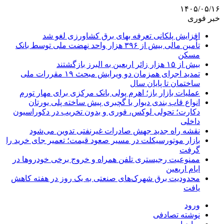
۱۴۰۵/۰۵/۱۶
خبر فوری
افزایش پلکانی تعرفه بهای برق کشاورزی لغو شد
تأمین مالی بیش از ۳۹۶ هزار واحد نهضت ملی توسط بانک
مسکن
بیش از ۱۵ هزار زائر اربعین به البرز بازگشتند
تمدید اجرای همزمان دو ویرایش مبحث ۱۹ مقررات ملی
ساختمان تا پایان سال
عملیات بازار باز؛ اهرم پولی بانک مرکزی برای مهار تورم
انواع قاب بندی دیوار با گچبری پیش ساخته پلی یورتان
دکارت؛ تحولی لوکس، فوری و بدون تخریب در دکوراسیون
داخلی
نقشه راه جدید جهش صادرات غیرنفتی تدوین می‌شود
بازار موتورسیکلت در مسیر صعود قیمت؛ تعمیر جای خرید را
گرفت
ممنوعیت رجیستری تلفن همراه و خروج برخی خودروها در
ایام اربعین
محدودیت برق شهرک‌های صنعتی به یک روز در هفته کاهش
یافت
ورود
نوشته تصادفی