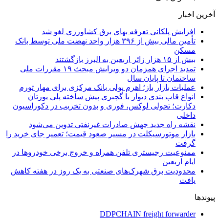
آخرین اخبار
افزایش پلکانی تعرفه بهای برق کشاورزی لغو شد
تأمین مالی بیش از ۳۹۶ هزار واحد نهضت ملی توسط بانک
مسکن
بیش از ۱۵ هزار زائر اربعین به البرز بازگشتند
تمدید اجرای همزمان دو ویرایش مبحث ۱۹ مقررات ملی
ساختمان تا پایان سال
عملیات بازار باز؛ اهرم پولی بانک مرکزی برای مهار تورم
انواع قاب بندی دیوار با گچبری پیش ساخته پلی یورتان
دکارت؛ تحولی لوکس، فوری و بدون تخریب در دکوراسیون
داخلی
نقشه راه جدید جهش صادرات غیرنفتی تدوین می‌شود
بازار موتورسیکلت در مسیر صعود قیمت؛ تعمیر جای خرید را
گرفت
ممنوعیت رجیستری تلفن همراه و خروج برخی خودروها در
ایام اربعین
محدودیت برق شهرک‌های صنعتی به یک روز در هفته کاهش
یافت
پیوندها
DDPCHAIN freight forwarder