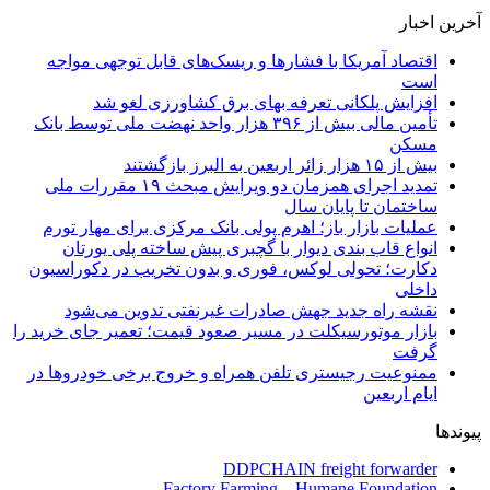
آخرین اخبار
اقتصاد آمریکا با فشارها و ریسک‌های قابل توجهی مواجه
است
افزایش پلکانی تعرفه بهای برق کشاورزی لغو شد
تأمین مالی بیش از ۳۹۶ هزار واحد نهضت ملی توسط بانک
مسکن
بیش از ۱۵ هزار زائر اربعین به البرز بازگشتند
تمدید اجرای همزمان دو ویرایش مبحث ۱۹ مقررات ملی
ساختمان تا پایان سال
عملیات بازار باز؛ اهرم پولی بانک مرکزی برای مهار تورم
انواع قاب بندی دیوار با گچبری پیش ساخته پلی یورتان
دکارت؛ تحولی لوکس، فوری و بدون تخریب در دکوراسیون
داخلی
نقشه راه جدید جهش صادرات غیرنفتی تدوین می‌شود
بازار موتورسیکلت در مسیر صعود قیمت؛ تعمیر جای خرید را
گرفت
ممنوعیت رجیستری تلفن همراه و خروج برخی خودروها در
ایام اربعین
پیوندها
DDPCHAIN freight forwarder
Factory Farming – Humane Foundation