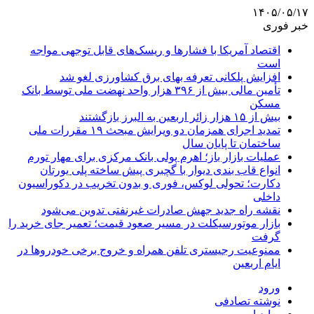
۱۴۰۵/۰۵/۱۷
خبر فوری
اقتصاد آمریکا با فشارها و ریسک‌های قابل توجهی مواجه
است
افزایش پلکانی تعرفه بهای برق کشاورزی لغو شد
تأمین مالی بیش از ۳۹۶ هزار واحد نهضت ملی توسط بانک
مسکن
بیش از ۱۵ هزار زائر اربعین به البرز بازگشتند
تمدید اجرای همزمان دو ویرایش مبحث ۱۹ مقررات ملی
ساختمان تا پایان سال
عملیات بازار باز؛ اهرم پولی بانک مرکزی برای مهار تورم
انواع قاب بندی دیوار با گچبری پیش ساخته پلی یورتان
دکارت؛ تحولی لوکس، فوری و بدون تخریب در دکوراسیون
داخلی
نقشه راه جدید جهش صادرات غیرنفتی تدوین می‌شود
بازار موتورسیکلت در مسیر صعود قیمت؛ تعمیر جای خرید را
گرفت
ممنوعیت رجیستری تلفن همراه و خروج برخی خودروها در
ایام اربعین
ورود
نوشته تصادفی