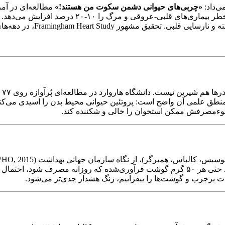
ی‌داد:
«چربی‌های حیوانی دشمن سکوت من هستند!»
نشان داد مصرف تنها یک وعده گوشت قرمز یا فرآوری‌
Framingham، در دهه‌های متوالی همین را تأیید کرده است.
«ش
گی استخوان بویژه ران بیشتر می‌شد (Feskanich et al., 2014). منطق علمی آن واضح است: پروتئین حیوان
 سوءمصرفش ممکن استخوان را خالی و شکننده کند.
ت پرچرب و گوشت‌ها را بیفزاییم، زنگ هشدار جدی‌تر می‌شود.