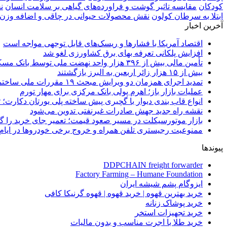
کودکان
مقایسه تاثیر گوشت و فراورده‌های گیاهی بر سلامت انسان
ن
ابتلا به سرطان کولون
نقش محصولات حیوانی در چاقی و اضافه وزن
آخرین اخبار
اقتصاد آمریکا با فشارها و ریسک‌های قابل توجهی مواجه است
افزایش پلکانی تعرفه بهای برق کشاورزی لغو شد
تأمین مالی بیش از ۳۹۶ هزار واحد نهضت ملی توسط بانک مسکن
بیش از ۱۵ هزار زائر اربعین به البرز بازگشتند
تمدید اجرای همزمان دو ویرایش مبحث ۱۹ مقررات ملی ساختمان تا پایان سال
عملیات بازار باز؛ اهرم پولی بانک مرکزی برای مهار تورم
انواع قاب بندی دیوار با گچبری پیش ساخته پلی یورتان دکارت
نقشه راه جدید جهش صادرات غیرنفتی تدوین می‌شود
بازار موتورسیکلت در مسیر صعود قیمت؛ تعمیر جای خرید را 
ممنوعیت رجیستری تلفن همراه و خروج برخی خودروها در ایام 
پیوندها
DDPCHAIN freight forwarder
Factory Farming – Humane Foundation
ایزوگام پشم شیشه ایران
خرید بهترین قهوه | خرید قهوه | قهوه گرنیکا کافی
خرید پوشاک زنانه
خرید تجهیزات استخر
خرید طلا با اجرت مناسب و بدون مالیات