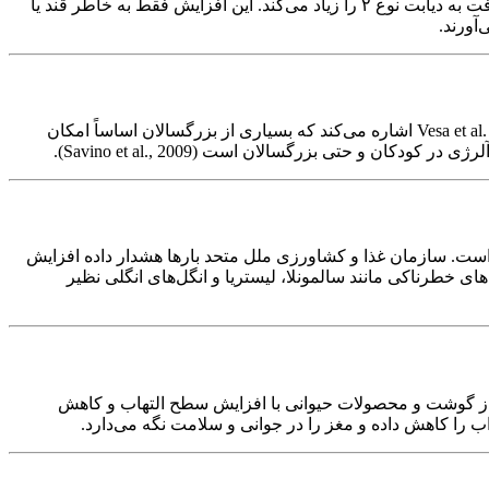
پژوهشی بزرگ به سرپرستی دکتر پان (Pan et al., 2011) نشان داد مصرف گوشت فرآوری‌شده مثل سوسیس و کالباس، تا ۱۹٪ شانس پیشرفت به دیابت نوع ۲ را زیاد می‌کند. این افزایش فقط به خاطر قند یا
آورند.
حدود دو سوم مردم جهان، لاکتاز ندارند تا قند شیر را هضم کنند. نتیجه؟ نفخ، دل‌پیچه، اسهال و احساس بداخلاقی گاه‌وبی‌گاه. پژوهش Vesa et al. (2000) اشاره می‌کند که بسیاری از بزرگسالان اساساً امکان
 و حتی بزرگسالان است (Savino et al., 2009).
ته است. سازمان غذا و کشاورزی ملل متحد بارها هشدار داده افزایش
ورت آلودگی پنهان، منشأ بیماری‌های خطرناکی مانند سالمونلا، لیستریا و انگل‌های انگلی نظیر
از گوشت و محصولات حیوانی با افزایش سطح التهاب و کاهش