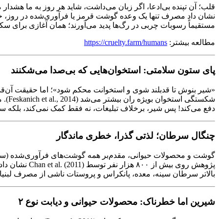
قلب؛ آن تپنده بی‌ادعا، اگر زبان می‌داشت، شاید هر روز به ما هشدار م
مستقیماً رسوبات چربی در رگ‌ها پدید می‌آورند؛ همان آغازی برای سکته و نارسایی قلبی. تحقیق مشهور  Heart Study
مطالعه بیشتر:
https://cruelty.farm/humans
پای ستون سلامتی: استخوان‌هایی که بی‌صدا می‌شکنند
شکست
دفع می‌کند! پس شیر، برخلاف تبلیغات، نه فقط کمک نمی‌کند، بلکه
چنگال سرطان؛ لذتی گذرا، خطری ماندگار
بالاتر سرطان سینه، معده، پانکراس و پروستات ناشی از مصرف لبنیا
شیرین اما خطرناک: محصولات حیوانی و دیابت نوع ۲