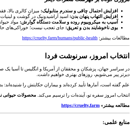
افزایش احتمال چاقی و سندرم متابولیک:
میزان کالری بالا، فقد
افزایش التهاب پنهان بدن:
اسید آراشیدونیک در گوشت و لبنیات، پایه‌گذار ب
آسیب به میکروبیوم روده و سلامت دستگاه گوارش:
مواد حیوانی، باکتر
بوی ناخوشایند بدن و تعریق:
جای تعجب نیست؛ خوراکی‌های حاوی ترکیبات 
مطالعات بیشتر:
https://cruelty.farm/humans/public-health
انتخاب امروز، سرنوشت فردا
در سراسر جهان، پزشکان و محققان از آمریکا و انگلیس تا آسیا یک صد
دیرتر پیر می‌شویم، روزهای بهتری خواهیم داشت.
علم گفته است، آمارها تأیید کرده‌اند و بیماران حکایتش را شنیده‌اند: ب
انتخاب امروز سفره تو، آینده‌ات را ترسیم می‌کند.
محصولات حیوانی نه
مطالعه بیشتر»
https://cruelty.farm
منابع علمی: