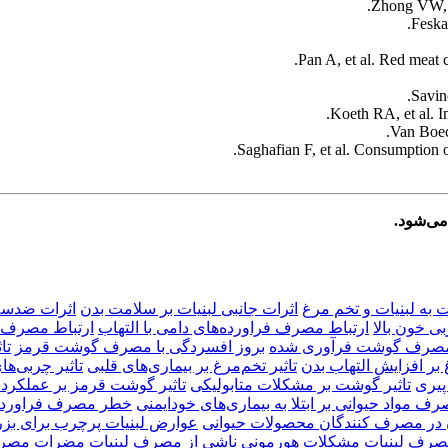
Zhong VW, e
Feska
Pan A, et al. Red meat 
Savino
Koeth RA, et al. I
Van Boec
Saghafian F, et al. Consumption o
 می‌شود.
 به لبنیات و تخم مرغ
اثرات جانبی لبنیات بر سلامت بدن
اثرات ضدسل
ی خون بالا
ارتباط مصرف فراورده‌های دامی با التهاب
ارتباط مصرف گ
 مصرف گوشت فرآوری شده
بروز افسردگی با مصرف گوشت قرمز
تا
غ بر افزایش التهاب بدن
تاثیر تخم‌مرغ بر بیماری‌های قلبی
تاثیر چربی‌ه
 پیری
تاثیر گوشت بر مشکلات متابولیکی
تاثیر گوشت قرمز بر عملکرد 
رف مواد حیوانی بر ابتلا به بیماری‌های خودایمنی
خطر مصرف فراورده‌ه
 در مصرف کنندگان محصولات حیوانی
عوارض لبنیات پرچرب برای بزر
صرف لبنیات
مشکلات هورمونی ناشی از مصرف لبنیات
مضرات مصرف