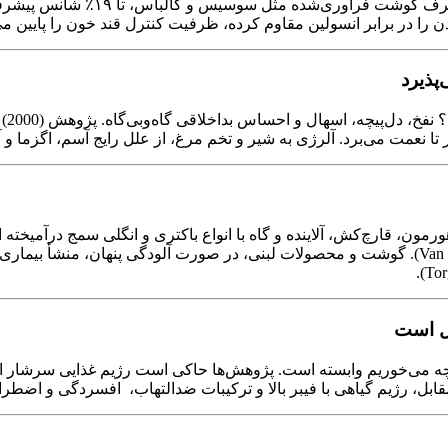
 را در برابر انسولین مقاوم کرده، ظرفیت کنترل قند خون را پایین می‌
پذیرد
ی‌برد. آلرژی به شیر و تخم مرغ، از علل رایج آسم، اگزما و آلرژی در کودکان
هورمون، قارچ‌کش، آلاینده و گاه با انواع باکتری و انگلی سمج درآمیخ
مقاومت آنتی‌بیوتیکی یک تهدید جدی جهانی است (Van Boeckel et al., 2015). گوشت و محصولات لبنی، در ص
مل است
نچه می‌خوریم وابسته است. پژوهش‌ها حاکی است رژیم غذایی سرشار 