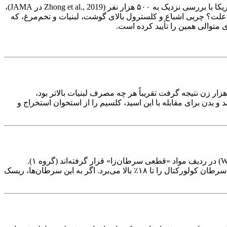
مطالعه‌ای در آمریکا با بررسی نزدیک به ۵۰۰ هزار نفر (Zhong et al., 2019 در JAMA)،
شده در روز، خطر بیماری‌های قلبی-عروقی و مرگ را ۱۰-۲۰ درصد افزایش می‌دهد. علت؟ چربی اشباع و کلسترول بالای گوشت، لبنیات و تخم‌مرغ، که
یر بنوش تا قدبلند شوی و استخوانت محکم شود»؛ اما حقیقت آن‌قدرها هم شیرین نیست. دانشگاه هاروارد در مطالعه‌ای پُرآوازه روی ۷۷ هزار زن نتیجه گرفت تقریباً هر چه مصرف لبنیات بالاتر بود،
ی محیط بدن را اسیدی می‌کند و بدن برای مقابله با این اسید، کلسیم را از استخوان استخراج و
گوشت و محصولات حیوانی، مقدم‌بر همه گوشت‌های فرآوری‌شده (سوسیس، کالباس، همبرگر)، از نگاه سازمان جهانی بهداشت (WHO, 2015) در ردیف مواد «قطعی سرطان‌زا» قرار گرفته‌اند (گروه ۱).
پژوهش روی بیش از ۸۰۰ هزار نفر توسط Chan et al. (2011) نشان داد حتی هر ۵۰ گرم گوشت فرآوری‌شده که روزانه مصرف شود، احتمال سرطان کولورکتال را تا ۱۸٪ بالا می‌برد. اگر به این سرطان‌ها، ریسک