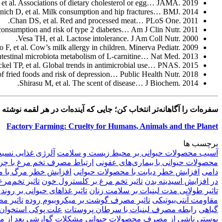
t al. Associations of dietary cholesterol or egg… JAMA. 2019.
nich D, et al. Milk consumption and hip fractures… BMJ. 2014.
Chan DS, et al. Red and processed meat… PLoS One. 2011.
consumption and risk of type 2 diabetes… Am J Clin Nutr. 2011.
Vesa TH, et al. Lactose intolerance. J Am Coll Nutr. 2000.
 F, et al. Cow’s milk allergy in children. Minerva Pediatr. 2009.
ntestinal microbiota metabolism of L-carnitine… Nat Med. 2013.
kel TP, et al. Global trends in antimicrobial use… PNAS. 2015.
f fried foods and risk of depression… Public Health Nutr. 2018.
Shirasu M, et al. The scent of disease… J Biochem. 2014.
سفره‌ات را آگاهانه‌تر انتخاب کن؛ جایی که آینده‌ات در هر لقمه نوشته
Factory Farming: Cruelty for Humans, Animals and the Planet
برچسب ها
آسیب محصولات حیوانی بر محیط زیست و سلامت
آلرژی غذایی نسبت
محصولات حیوانی با بیماری‌های عفونی
ارتباط مصرف تخم مرغ با چرب
دامی
افزایش خطر دیابت با محصولات حیوانی
افزایش خطر مرگ با
در افزایش اسیدیته بدن
تاثیر تخم مرغ بر کلسترول خون
تاثیر تخم‌مر
تاثیر طولانی مدت لبنیات بر سلامت زنان
تاثیر غذاهای حیوانی بر روند
مقاومت آنتی‌بیوتیکی
تاثیر مصرف گوشت بر میکروبیوم روده
تاثیر مص
گیاهی
رابطه مصرف لبنیات با سرطان پروستات
علت پوکی استخوان
پوستی ناشی از مصرف محصولات حیوانی
مشکلات گوارشی بعد از م