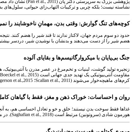
نشاسته نیست؛ بلکه چربی‌ و ترکیبات التهاب‌زای حیوانی، سلول‌های بدن
کوچه‌های تنگ گوارش: وقتی بدن، مهمانِ ناخوشایند را نمی‌
هضم شیر را از دست می‌دهند و بدنشان با نوشیدن شیر، دردسر بیشتر تا نعمت م
جنگ بی‌پایان با میکروارگانیسم‌ها و بقایای آلوده
زنجیره تولید گوشت، لبنیات و تخم‌مرغ در عصر مدرن با آنتی‌بیوتیک، 
کرم‌های ماهیچه‌خوار می‌شوند (Scallan et al., 2011؛ Torgerson et al.,2015).
روان و احساسات: خوراک ذهن و مغز، فقط با گیاهان کا
غذاها فقط سوخت بدن نیستند؛ خلق و خو و تعادل احساسی هم، به آ
هورمون شادی (سروتونین) مرتبط است (Saghafian et al., 2018). در مقابل، رژیم گیاهی با فیبر بالا و ترکیبات ضدالتهاب، ​ افسردگی و اضطراب را کاهش داده و مغز را در جوانی و سلامت نگه می‌دارد.
مروری کوتاه بر فهرست مضرات دیگر