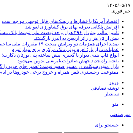
۱۴۰۵/۰۵/۱۷
خبر فوری
اقتصاد آمریکا با فشارها و ریسک‌های قابل توجهی مواجه است
افزایش پلکانی تعرفه بهای برق کشاورزی لغو شد
تأمین مالی بیش از ۳۹۶ هزار واحد نهضت ملی توسط بانک مسکن
بیش از ۱۵ هزار زائر اربعین به البرز بازگشتند
تمدید اجرای همزمان دو ویرایش مبحث ۱۹ مقررات ملی ساختمان تا پایان سال
عملیات بازار باز؛ اهرم پولی بانک مرکزی برای مهار تورم
انواع قاب بندی دیوار با گچبری پیش ساخته پلی یورتان دکارت
نقشه راه جدید جهش صادرات غیرنفتی تدوین می‌شود
بازار موتورسیکلت در مسیر صعود قیمت؛ تعمیر جای خرید را 
ممنوعیت رجیستری تلفن همراه و خروج برخی خودروها در ایام 
ورود
نوشته تصادفی
سایدبار
منو
مهرصنعتی
جستجو برای