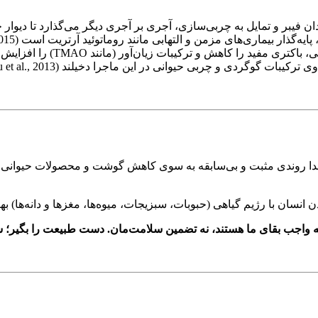
ان فیبر و تمایل به چربی‌سازی، آجری بر آجری دیگر می‌گذارد تا دیوار چ
یماری‌های مزمن و التهابی مانند روماتوئید آرتریت است (Vimalananda et al., 2015).
ی مفید را کاهش و ترکیبات زیان‌آور (مانند TMAO) را افزایش می‌دهند (Koeth et al., 2013).
گوگردی و چربی حیوانی در این ماجرا دخیلند (Shirasu et al., 2013).
ا روندی مثبت و بی‌سابقه به سوی کاهش گوشت و محصولات حیوانی آغاز 
دن انسان با رژیم گیاهی (حبوبات، سبزیجات، میوه‌ها، مغزها و دانه‌ها) به
 واجب بقای ما هستند، نه تضمین سلامت‌مان. دست طبیعت را بگیر؛ س