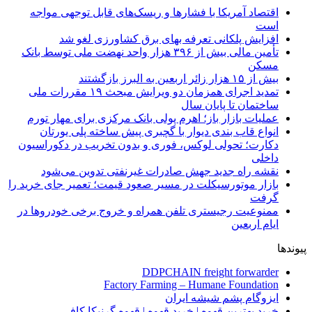
اقتصاد آمریکا با فشارها و ریسک‌های قابل توجهی مواجه
است
افزایش پلکانی تعرفه بهای برق کشاورزی لغو شد
تأمین مالی بیش از ۳۹۶ هزار واحد نهضت ملی توسط بانک
مسکن
بیش از ۱۵ هزار زائر اربعین به البرز بازگشتند
تمدید اجرای همزمان دو ویرایش مبحث ۱۹ مقررات ملی
ساختمان تا پایان سال
عملیات بازار باز؛ اهرم پولی بانک مرکزی برای مهار تورم
انواع قاب بندی دیوار با گچبری پیش ساخته پلی یورتان
دکارت؛ تحولی لوکس، فوری و بدون تخریب در دکوراسیون
داخلی
نقشه راه جدید جهش صادرات غیرنفتی تدوین می‌شود
بازار موتورسیکلت در مسیر صعود قیمت؛ تعمیر جای خرید را
گرفت
ممنوعیت رجیستری تلفن همراه و خروج برخی خودروها در
ایام اربعین
پیوندها
DDPCHAIN freight forwarder
Factory Farming – Humane Foundation
ایزوگام پشم شیشه ایران
خرید بهترین قهوه | خرید قهوه | قهوه گرنیکا کافی