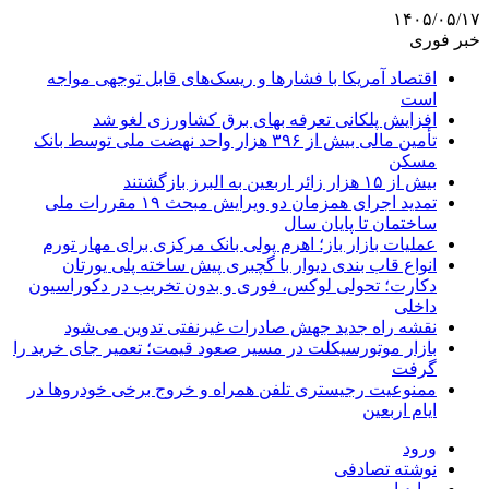
۱۴۰۵/۰۵/۱۷
خبر فوری
اقتصاد آمریکا با فشارها و ریسک‌های قابل توجهی مواجه
است
افزایش پلکانی تعرفه بهای برق کشاورزی لغو شد
تأمین مالی بیش از ۳۹۶ هزار واحد نهضت ملی توسط بانک
مسکن
بیش از ۱۵ هزار زائر اربعین به البرز بازگشتند
تمدید اجرای همزمان دو ویرایش مبحث ۱۹ مقررات ملی
ساختمان تا پایان سال
عملیات بازار باز؛ اهرم پولی بانک مرکزی برای مهار تورم
انواع قاب بندی دیوار با گچبری پیش ساخته پلی یورتان
دکارت؛ تحولی لوکس، فوری و بدون تخریب در دکوراسیون
داخلی
نقشه راه جدید جهش صادرات غیرنفتی تدوین می‌شود
بازار موتورسیکلت در مسیر صعود قیمت؛ تعمیر جای خرید را
گرفت
ممنوعیت رجیستری تلفن همراه و خروج برخی خودروها در
ایام اربعین
ورود
نوشته تصادفی