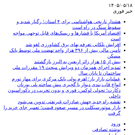
۱۴۰۵/۰۵/۱۸
خبر فوری
هشدار نارنجی هواشناسی برای ۴ استان؛ رگبار شدید و
سقوط سنگ در راه است
اقتصاد آمریکا با فشارها و ریسک‌های قابل توجهی مواجه
است
افزایش پلکانی تعرفه بهای برق کشاورزی لغو شد
تأمین مالی بیش از ۳۹۶ هزار واحد نهضت ملی توسط بانک
مسکن
بیش از ۱۵ هزار زائر اربعین به البرز بازگشتند
تمدید اجرای همزمان دو ویرایش مبحث ۱۹ مقررات ملی
ساختمان تا پایان سال
عملیات بازار باز؛ اهرم پولی بانک مرکزی برای مهار تورم
انواع قاب بندی دیوار با گچبری پیش ساخته پلی یورتان
دکارت؛ تحولی لوکس، فوری و بدون تخریب در دکوراسیون
داخلی
نقشه راه جدید جهش صادرات غیرنفتی تدوین می‌شود
بازار موتورسیکلت در مسیر صعود قیمت؛ تعمیر جای خرید را
گرفت
ورود
نوشته تصادفی