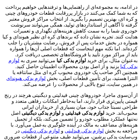
در ادامه، به مجموعه‌ای از راهنمایی‌ها و ترفندهایی خواهیم پرداخت
که به شما کمک می‌کنند در بازار پررقابت قطعات خودروهای چینی
و کره ای، بهترین تصمیم را بگیرید. از انتخاب مراکز فروش معتبر
گرفته تا آگاهی از استانداردهای تولید، همگی می‌توانند سرنوشت
خودروی شما را به سمت کاهش هزینه‌های نگهداری و تعمیرات
هدایت کنند. تجربه نشان داده که برندهای کره ای نظیر هیوندای و کیا
همواره در بخش خدمات پس از فروش، رضایت مشتریان را جلب
کرده‌اند. اما نکته مهم اینجاست که قطعات اصلی آن‌ها را همواره
باید از مراکز مورد تأیید یا فروشگاه‌های تخصصی دریافت کرد.
به‌عنوان مثال، برای خرید
لوازم یدکی کیا
می‌توانید سری به
لوازم
یدکی کیا
بزنید و از اصل بودن محصولات اطمینان حاصل کنید.
همچنین اگر صاحب یک خودروی محبوب کره ای مثل سانتافه یا
النترا هستید، برای تأمین قطعات اصلی، بخش
لوازم یدکی هیوندای
در همین سایت، تنوع بالایی از محصولات را عرضه می‌کند.
از آن‌سوی ماجرا، خودروهای چینی فیدلیتی و دیگنیتی هرچند در رنج
قیمتی پایین‌تری قرار دارند، اما به‌خاطر امکانات رفاهی متعدد و
طراحی نسبتاً جذاب خود، میان بسیاری از خریداران ایرانی
محبوب‌اند. خرید
لوازم یدکی فیدلیتی
و
لوازم یدکی دیگنیتی
اصل
نه‌تنها عملکرد مطلوب خودرو را تضمین می‌کند، بلکه از تحمیل
هزینه‌های مضاعف به مالک در آینده جلوگیری به‌عمل می‌آورد. با
مراجعه به بخش
لوازم یدکی فیدلیتی
و
لوازم یدکی دیگنیتی
در
وب‌سایت یدکی پرشین، می‌توانید طیف متنوعی از قطعات ضروری