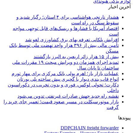
لوازم یدکی هیوندای
آخرین اخبار
هشدار نارنجی هواشناسی برای ۴ استان؛ رگبار شدید و
سقوط سنگ در راه است
اقتصاد آمریکا با فشارها و ریسک‌های قابل توجهی مواجه
است
افزایش پلکانی تعرفه بهای برق کشاورزی لغو شد
تأمین مالی بیش از ۳۹۶ هزار واحد نهضت ملی توسط بانک
مسکن
بیش از ۱۵ هزار زائر اربعین به البرز بازگشتند
تمدید اجرای همزمان دو ویرایش مبحث ۱۹ مقررات ملی
ساختمان تا پایان سال
عملیات بازار باز؛ اهرم پولی بانک مرکزی برای مهار تورم
انواع قاب بندی دیوار با گچبری پیش ساخته پلی یورتان
دکارت؛ تحولی لوکس، فوری و بدون تخریب در دکوراسیون
داخلی
نقشه راه جدید جهش صادرات غیرنفتی تدوین می‌شود
بازار موتورسیکلت در مسیر صعود قیمت؛ تعمیر جای خرید را
گرفت
پیوندها
DDPCHAIN freight forwarder