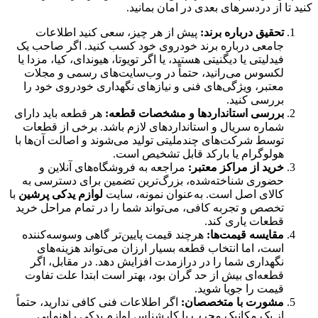
کنید تا از دردسر‌های بعدی در امان بمانید.
تحقیق درباره برند
:
پیش از هر چیز، سعی کنید اطلاعات
جامعی درباره برند خودروی خود کسب کنید. اگر صاحب یک
فیدلیتی یا دیگنیتی هستید، یا اگر تویوتا، هیوندای، کیا، مزدا یا
لکسوس می‌رانید، حتماً در وب‌سایت‌های رسمی و مجلات
معتبر، ویژگی‌های فنی و نیازهای نگهداری خودروی خود را
بررسی کنید.
بررسی استانداردها و مشخصات قطعه
:
هر قطعه باید دارای
شماره سریال و استانداردهای لازم باشد. برخی از قطعات
توسط شرکت‌های چندملیتی تولید می‌شوند و اصالت آن‌ها با
هولوگرام یا بارکد قابل تشخیص است.
خرید از مراکز معتبر
:
مراجعه به فروشگاه‌های آنلاین و
حضوری شناخته‌شده، بزرگ‌ترین تضمین برای دسترسی به
کالای اصل است. به‌عنوان نمونه، سایت
لوازم یدکی پرشین
با
تخصص و تجربه کافی، می‌تواند شما را در تمام مراحل خرید
قطعات یاری کند.
مقایسه قیمت
ها
:
هرچند قیمت پایین‌تر گاهی وسوسه‌کننده
است، اما انتخاب قطعه بسیار ارزان می‌تواند هزینه‌های
نگهداری شما را در درازمدت افزایش دهد. در مقابل، اگر
قطعه‌ای بیش از حد گران بود، بهتر است ابتدا علت تفاوت
قیمت را جویا شوید.
مشورت با متخصصان
:
اگر اطلاعات فنی کافی ندارید، حتماً
از یک مکانیک مجرب یا کارشناس لوازم یدکی راهنمایی