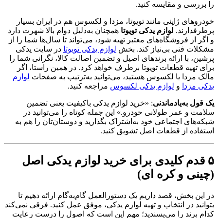
را بررسی و مقایسه کنید.
خودروهای ژاپنی مانند تویوتا، مزدا و لکسوس هم در ایران بسیار
پرطرفدارند.
لوازم یدکی تویوتا
همچنان به‌دلیل دوام بالا شهرت دارد
و اگر از فروشگاه‌های معتبر تهیه شود، می‌تواند تا سال‌ها شما را از
مشکلات فنی بی‌نیاز کند. بخش
لوازم یدکی تویوتا
در سایت یدکی
پرشین، با ارائه برندهای اصیل و تضمین اصالت کالا، نگرانی شما را
برای تهیه قطعات تویوتا برطرف خواهد کرد. در همین راستا، اگر
مالک مزدا یا لکسوس هستید، می‌توانید به‌ترتیب به صفحات
لوازم
یدکی مزدا
و
لوازم یدکی لکسوس
مراجعه کنید.
یک قول به
یادماندنی
: «خرید لوازم یدکی باکیفیت یعنی تضمین
سلامت و عمر طولانی خودرو.» این جمله کوتاه را می‌توانید در
شبکه‌های اجتماعی خود به‌اشتراک بگذارید و دوستان‌تان را هم به
استفاده از قطعات اصل تشویق کنید.
۵
قدم کلیدی برای خرید لوازم یدکی اصل
(چینی و کره ای
)
در این بخش، قصد داریم یک دستورالعمل گام‌به‌گام ارائه دهیم تا
بتوانید در انتخاب و تهیه لوازم یدکی، موفق عمل کنید. فرقی نمی‌کند
کدام برند را می‌پسندید؛ مهم این است که اصول را درست رعایت