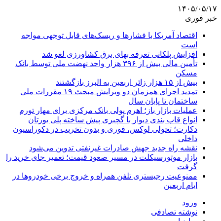
۱۴۰۵/۰۵/۱۷
خبر فوری
اقتصاد آمریکا با فشارها و ریسک‌های قابل توجهی مواجه
است
افزایش پلکانی تعرفه بهای برق کشاورزی لغو شد
تأمین مالی بیش از ۳۹۶ هزار واحد نهضت ملی توسط بانک
مسکن
بیش از ۱۵ هزار زائر اربعین به البرز بازگشتند
تمدید اجرای همزمان دو ویرایش مبحث ۱۹ مقررات ملی
ساختمان تا پایان سال
عملیات بازار باز؛ اهرم پولی بانک مرکزی برای مهار تورم
انواع قاب بندی دیوار با گچبری پیش ساخته پلی یورتان
دکارت؛ تحولی لوکس، فوری و بدون تخریب در دکوراسیون
داخلی
نقشه راه جدید جهش صادرات غیرنفتی تدوین می‌شود
بازار موتورسیکلت در مسیر صعود قیمت؛ تعمیر جای خرید را
گرفت
ممنوعیت رجیستری تلفن همراه و خروج برخی خودروها در
ایام اربعین
ورود
نوشته تصادفی