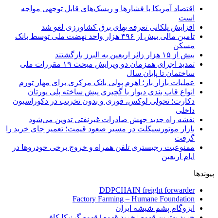
اقتصاد آمریکا با فشارها و ریسک‌های قابل توجهی مواجه
است
افزایش پلکانی تعرفه بهای برق کشاورزی لغو شد
تأمین مالی بیش از ۳۹۶ هزار واحد نهضت ملی توسط بانک
مسکن
بیش از ۱۵ هزار زائر اربعین به البرز بازگشتند
تمدید اجرای همزمان دو ویرایش مبحث ۱۹ مقررات ملی
ساختمان تا پایان سال
عملیات بازار باز؛ اهرم پولی بانک مرکزی برای مهار تورم
انواع قاب بندی دیوار با گچبری پیش ساخته پلی یورتان
دکارت؛ تحولی لوکس، فوری و بدون تخریب در دکوراسیون
داخلی
نقشه راه جدید جهش صادرات غیرنفتی تدوین می‌شود
بازار موتورسیکلت در مسیر صعود قیمت؛ تعمیر جای خرید را
گرفت
ممنوعیت رجیستری تلفن همراه و خروج برخی خودروها در
ایام اربعین
پیوندها
DDPCHAIN freight forwarder
Factory Farming – Humane Foundation
ایزوگام پشم شیشه ایران
خرید بهترین قهوه | خرید قهوه | قهوه گرنیکا کافی