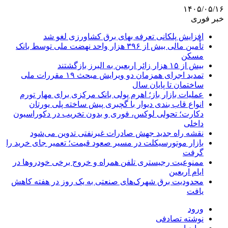
۱۴۰۵/۰۵/۱۶
خبر فوری
افزایش پلکانی تعرفه بهای برق کشاورزی لغو شد
تأمین مالی بیش از ۳۹۶ هزار واحد نهضت ملی توسط بانک
مسکن
بیش از ۱۵ هزار زائر اربعین به البرز بازگشتند
تمدید اجرای همزمان دو ویرایش مبحث ۱۹ مقررات ملی
ساختمان تا پایان سال
عملیات بازار باز؛ اهرم پولی بانک مرکزی برای مهار تورم
انواع قاب بندی دیوار با گچبری پیش ساخته پلی یورتان
دکارت؛ تحولی لوکس، فوری و بدون تخریب در دکوراسیون
داخلی
نقشه راه جدید جهش صادرات غیرنفتی تدوین می‌شود
بازار موتورسیکلت در مسیر صعود قیمت؛ تعمیر جای خرید را
گرفت
ممنوعیت رجیستری تلفن همراه و خروج برخی خودروها در
ایام اربعین
محدودیت برق شهرک‌های صنعتی به یک روز در هفته کاهش
یافت
ورود
نوشته تصادفی