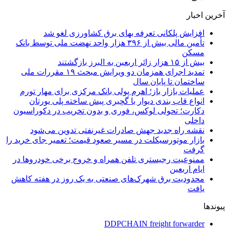
آخرین اخبار
افزایش پلکانی تعرفه بهای برق کشاورزی لغو شد
تأمین مالی بیش از ۳۹۶ هزار واحد نهضت ملی توسط بانک
مسکن
بیش از ۱۵ هزار زائر اربعین به البرز بازگشتند
تمدید اجرای همزمان دو ویرایش مبحث ۱۹ مقررات ملی
ساختمان تا پایان سال
عملیات بازار باز؛ اهرم پولی بانک مرکزی برای مهار تورم
انواع قاب بندی دیوار با گچبری پیش ساخته پلی یورتان
دکارت؛ تحولی لوکس، فوری و بدون تخریب در دکوراسیون
داخلی
نقشه راه جدید جهش صادرات غیرنفتی تدوین می‌شود
بازار موتورسیکلت در مسیر صعود قیمت؛ تعمیر جای خرید را
گرفت
ممنوعیت رجیستری تلفن همراه و خروج برخی خودروها در
ایام اربعین
محدودیت برق شهرک‌های صنعتی به یک روز در هفته کاهش
یافت
پیوندها
DDPCHAIN freight forwarder