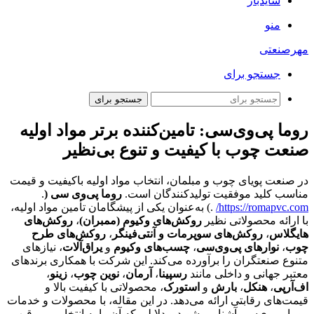
سایدبار
منو
مهرصنعتی
جستجو برای
جستجو برای
روما پی‌وی‌سی: تامین‌کننده برتر مواد اولیه
صنعت چوب با کیفیت و تنوع بی‌نظیر
در صنعت پویای چوب و مبلمان، انتخاب مواد اولیه باکیفیت و قیمت
مناسب کلید موفقیت تولیدکنندگان است.
روما پی‌وی‌ سی (
.
https://romapvc.com/
.) به‌عنوان یکی از پیشگامان تأمین مواد اولیه،
با ارائه محصولاتی نظیر
روکش‌های وکیوم (ممبران)
،
روکش‌های
هایگلاس
،
روکش‌های سوپرمات و آنتی‌فینگر
،
روکش‌های طرح
چوب
،
نوارهای پی‌وی‌سی
،
چسب‌های وکیوم
و
یراق‌آلات
، نیازهای
متنوع صنعتگران را برآورده می‌کند. این شرکت با همکاری برندهای
معتبر جهانی و داخلی مانند
رسپینا
،
آرمان
،
نوین چوب
،
زینو
،
اف‌آرپی
،
هنکل
،
بارش
و
استورک
، محصولاتی با کیفیت بالا و
قیمت‌های رقابتی ارائه می‌دهد. در این مقاله، با محصولات و خدمات
روما پی‌وی‌سی آشنا می‌شوید و دلایلی که آن را به انتخابی بی‌رقیب