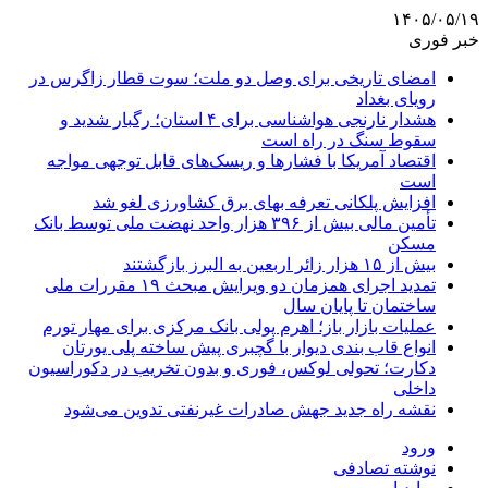
۱۴۰۵/۰۵/۱۹
خبر فوری
امضای تاریخی برای وصل دو ملت؛ سوت قطار زاگرس در
رویای بغداد
هشدار نارنجی هواشناسی برای ۴ استان؛ رگبار شدید و
سقوط سنگ در راه است
اقتصاد آمریکا با فشارها و ریسک‌های قابل توجهی مواجه
است
افزایش پلکانی تعرفه بهای برق کشاورزی لغو شد
تأمین مالی بیش از ۳۹۶ هزار واحد نهضت ملی توسط بانک
مسکن
بیش از ۱۵ هزار زائر اربعین به البرز بازگشتند
تمدید اجرای همزمان دو ویرایش مبحث ۱۹ مقررات ملی
ساختمان تا پایان سال
عملیات بازار باز؛ اهرم پولی بانک مرکزی برای مهار تورم
انواع قاب بندی دیوار با گچبری پیش ساخته پلی یورتان
دکارت؛ تحولی لوکس، فوری و بدون تخریب در دکوراسیون
داخلی
نقشه راه جدید جهش صادرات غیرنفتی تدوین می‌شود
ورود
نوشته تصادفی