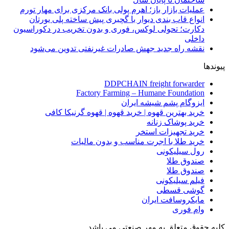
عملیات بازار باز؛ اهرم پولی بانک مرکزی برای مهار تورم
انواع قاب بندی دیوار با گچبری پیش ساخته پلی یورتان
دکارت؛ تحولی لوکس، فوری و بدون تخریب در دکوراسیون
داخلی
نقشه راه جدید جهش صادرات غیرنفتی تدوین می‌شود
پیوندها
DDPCHAIN freight forwarder
Factory Farming – Humane Foundation
ایزوگام پشم شیشه ایران
خرید بهترین قهوه | خرید قهوه | قهوه گرنیکا کافی
خرید پوشاک زنانه
خرید تجهیزات استخر
خرید طلا با اجرت مناسب و بدون مالیات
رول سیلیکونی
صندوق طلا
صندوق طلا
فیلم سیلیکونی
گوشی قسطی
مایکروسافت ایران
وام فوری
کلیه حقوق متعلق به مهر صنعتی می باشد