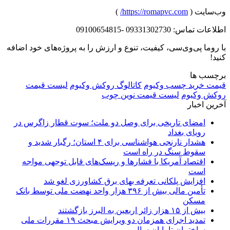
وب‌سایت (
https://romapvc.com/
)
اطلاعات تماس: 09331302730 -09100654815
با روما پی‌وی‌سی، کیفیت، تنوع و ارزش را به پروژه‌های خود اضافه
کنید!
برچسب ها
قیمت خرید چسب وکیوم
کاتالوگ روکش وکیوم
لیست قیمت
روکش وکیوم
لیست قیمت نوین چوب
آخرین اخبار
امضای تاریخی برای وصل دو ملت؛ سوت قطار زاگرس در
رویای بغداد
هشدار نارنجی هواشناسی برای ۴ استان؛ رگبار شدید و
سقوط سنگ در راه است
اقتصاد آمریکا با فشارها و ریسک‌های قابل توجهی مواجه
است
افزایش پلکانی تعرفه بهای برق کشاورزی لغو شد
تأمین مالی بیش از ۳۹۶ هزار واحد نهضت ملی توسط بانک
مسکن
بیش از ۱۵ هزار زائر اربعین به البرز بازگشتند
تمدید اجرای همزمان دو ویرایش مبحث ۱۹ مقررات ملی
ساختمان تا پایان سال