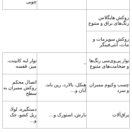
چوبی
روکش هایگلاس
رنگ‌های براق و متنوع
روکش سوپرمات و
مات، آنتی‌فینگر
نوار پی‌وی‌سی رنگ‌ها
نوار لبه کابینت،
–
و ضخامت‌های متنوع
میز، قفسه
اتصال محکم
چسب وکیوم ممبران
هنکل، بالارد، رین باند،
روکش ممبران به
و سرد
آبان و…
سطح
دستگیره، لولا،
یراق‌آلات
بارش، استورک و…
ریل کشو، جک
و…