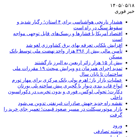
۱۴۰۵/۰۵/۱۸
خبر فوری
هشدار نارنجی هواشناسی برای ۴ استان؛ رگبار شدید و
سقوط سنگ در راه است
اقتصاد آمریکا با فشارها و ریسک‌های قابل توجهی مواجه
است
افزایش پلکانی تعرفه بهای برق کشاورزی لغو شد
تأمین مالی بیش از ۳۹۶ هزار واحد نهضت ملی توسط بانک
مسکن
بیش از ۱۵ هزار زائر اربعین به البرز بازگشتند
تمدید اجرای همزمان دو ویرایش مبحث ۱۹ مقررات ملی
ساختمان تا پایان سال
عملیات بازار باز؛ اهرم پولی بانک مرکزی برای مهار تورم
انواع قاب بندی دیوار با گچبری پیش ساخته پلی یورتان
دکارت؛ تحولی لوکس، فوری و بدون تخریب در دکوراسیون
داخلی
نقشه راه جدید جهش صادرات غیرنفتی تدوین می‌شود
بازار موتورسیکلت در مسیر صعود قیمت؛ تعمیر جای خرید را
گرفت
ورود
نوشته تصادفی