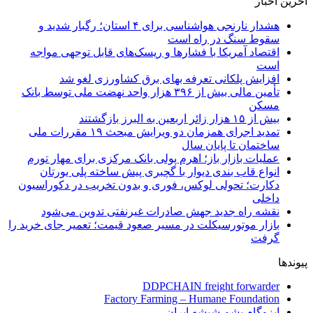
آخرین اخبار
هشدار نارنجی هواشناسی برای ۴ استان؛ رگبار شدید و
سقوط سنگ در راه است
اقتصاد آمریکا با فشارها و ریسک‌های قابل توجهی مواجه
است
افزایش پلکانی تعرفه بهای برق کشاورزی لغو شد
تأمین مالی بیش از ۳۹۶ هزار واحد نهضت ملی توسط بانک
مسکن
بیش از ۱۵ هزار زائر اربعین به البرز بازگشتند
تمدید اجرای همزمان دو ویرایش مبحث ۱۹ مقررات ملی
ساختمان تا پایان سال
عملیات بازار باز؛ اهرم پولی بانک مرکزی برای مهار تورم
انواع قاب بندی دیوار با گچبری پیش ساخته پلی یورتان
دکارت؛ تحولی لوکس، فوری و بدون تخریب در دکوراسیون
داخلی
نقشه راه جدید جهش صادرات غیرنفتی تدوین می‌شود
بازار موتورسیکلت در مسیر صعود قیمت؛ تعمیر جای خرید را
گرفت
پیوندها
DDPCHAIN freight forwarder
Factory Farming – Humane Foundation
ایزوگام پشم شیشه ایران