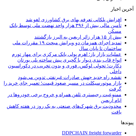
آخرین اخبار
افزایش پلکانی تعرفه بهای برق کشاورزی لغو شد
تأمین مالی بیش از ۳۹۶ هزار واحد نهضت ملی توسط بانک
مسکن
بیش از ۱۵ هزار زائر اربعین به البرز بازگشتند
تمدید اجرای همزمان دو ویرایش مبحث ۱۹ مقررات ملی
ساختمان تا پایان سال
عملیات بازار باز؛ اهرم پولی بانک مرکزی برای مهار تورم
انواع قاب بندی دیوار با گچبری پیش ساخته پلی یورتان
دکارت؛ تحولی لوکس، فوری و بدون تخریب در دکوراسیون
داخلی
نقشه راه جدید جهش صادرات غیرنفتی تدوین می‌شود
بازار موتورسیکلت در مسیر صعود قیمت؛ تعمیر جای خرید را
گرفت
ممنوعیت رجیستری تلفن همراه و خروج برخی خودروها در
ایام اربعین
محدودیت برق شهرک‌های صنعتی به یک روز در هفته کاهش
یافت
پیوندها
DDPCHAIN freight forwarder