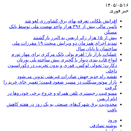
۱۴۰۵/۰۵/۱۶
خبر فوری
افزایش پلکانی تعرفه بهای برق کشاورزی لغو شد
تأمین مالی بیش از ۳۹۶ هزار واحد نهضت ملی توسط بانک
مسکن
بیش از ۱۵ هزار زائر اربعین به البرز بازگشتند
تمدید اجرای همزمان دو ویرایش مبحث ۱۹ مقررات ملی
ساختمان تا پایان سال
عملیات بازار باز؛ اهرم پولی بانک مرکزی برای مهار تورم
انواع قاب بندی دیوار با گچبری پیش ساخته پلی یورتان
دکارت؛ تحولی لوکس، فوری و بدون تخریب در دکوراسیون
داخلی
نقشه راه جدید جهش صادرات غیرنفتی تدوین می‌شود
بازار موتورسیکلت در مسیر صعود قیمت؛ تعمیر جای خرید را
گرفت
ممنوعیت رجیستری تلفن همراه و خروج برخی خودروها در
ایام اربعین
محدودیت برق شهرک‌های صنعتی به یک روز در هفته کاهش
یافت
ورود
نوشته تصادفی