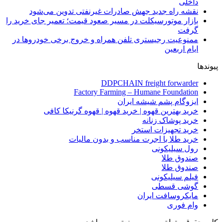
داخلی
نقشه راه جدید جهش صادرات غیرنفتی تدوین می‌شود
بازار موتورسیکلت در مسیر صعود قیمت؛ تعمیر جای خرید را
گرفت
ممنوعیت رجیستری تلفن همراه و خروج برخی خودروها در
ایام اربعین
پیوندها
DDPCHAIN freight forwarder
Factory Farming – Humane Foundation
ایزوگام پشم شیشه ایران
خرید بهترین قهوه | خرید قهوه | قهوه گرنیکا کافی
خرید پوشاک زنانه
خرید تجهیزات استخر
خرید طلا با اجرت مناسب و بدون مالیات
رول سیلیکونی
صندوق طلا
صندوق طلا
فیلم سیلیکونی
گوشی قسطی
مایکروسافت ایران
وام فوری