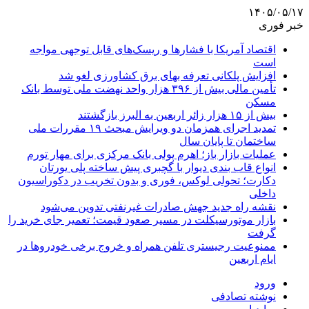
۱۴۰۵/۰۵/۱۷
خبر فوری
اقتصاد آمریکا با فشارها و ریسک‌های قابل توجهی مواجه
است
افزایش پلکانی تعرفه بهای برق کشاورزی لغو شد
تأمین مالی بیش از ۳۹۶ هزار واحد نهضت ملی توسط بانک
مسکن
بیش از ۱۵ هزار زائر اربعین به البرز بازگشتند
تمدید اجرای همزمان دو ویرایش مبحث ۱۹ مقررات ملی
ساختمان تا پایان سال
عملیات بازار باز؛ اهرم پولی بانک مرکزی برای مهار تورم
انواع قاب بندی دیوار با گچبری پیش ساخته پلی یورتان
دکارت؛ تحولی لوکس، فوری و بدون تخریب در دکوراسیون
داخلی
نقشه راه جدید جهش صادرات غیرنفتی تدوین می‌شود
بازار موتورسیکلت در مسیر صعود قیمت؛ تعمیر جای خرید را
گرفت
ممنوعیت رجیستری تلفن همراه و خروج برخی خودروها در
ایام اربعین
ورود
نوشته تصادفی