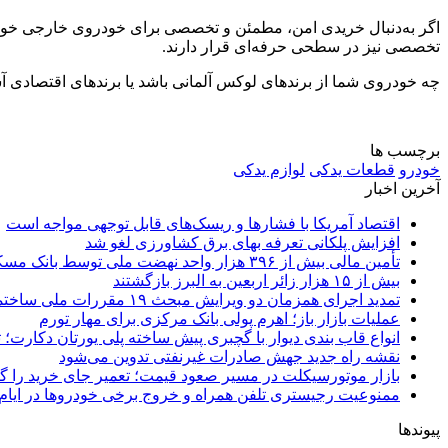
اگر به‌دنبال خریدی امن، مطمئن و تخصصی برای خودروی خارجی خود 
تخصصی نیز در سطحی حرفه‌ای قرار دارند.
چه خودروی شما از برندهای لوکس آلمانی باشد یا برندهای اقتصادی آس
برچسب ها
خودرو
قطعات یدکی
لوازم یدکی
آخرین اخبار
اقتصاد آمریکا با فشارها و ریسک‌های قابل توجهی مواجه است
افزایش پلکانی تعرفه بهای برق کشاورزی لغو شد
تأمین مالی بیش از ۳۹۶ هزار واحد نهضت ملی توسط بانک مسکن
بیش از ۱۵ هزار زائر اربعین به البرز بازگشتند
تمدید اجرای همزمان دو ویرایش مبحث ۱۹ مقررات ملی ساختمان تا پایان سال
عملیات بازار باز؛ اهرم پولی بانک مرکزی برای مهار تورم
انواع قاب بندی دیوار با گچبری پیش ساخته پلی یورتان دکارت
نقشه راه جدید جهش صادرات غیرنفتی تدوین می‌شود
بازار موتورسیکلت در مسیر صعود قیمت؛ تعمیر جای خرید را 
ممنوعیت رجیستری تلفن همراه و خروج برخی خودروها در ایام 
پیوندها