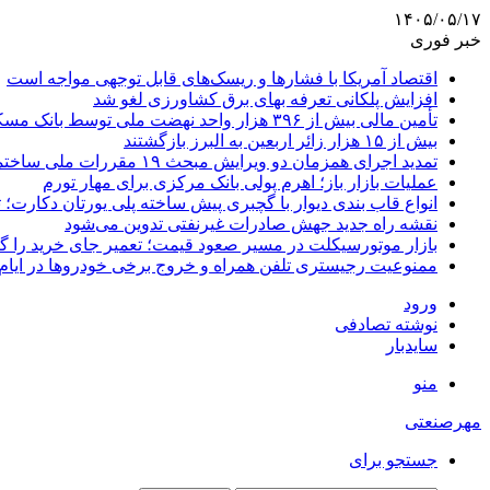
۱۴۰۵/۰۵/۱۷
خبر فوری
اقتصاد آمریکا با فشارها و ریسک‌های قابل توجهی مواجه است
افزایش پلکانی تعرفه بهای برق کشاورزی لغو شد
تأمین مالی بیش از ۳۹۶ هزار واحد نهضت ملی توسط بانک مسکن
بیش از ۱۵ هزار زائر اربعین به البرز بازگشتند
تمدید اجرای همزمان دو ویرایش مبحث ۱۹ مقررات ملی ساختمان تا پایان سال
عملیات بازار باز؛ اهرم پولی بانک مرکزی برای مهار تورم
انواع قاب بندی دیوار با گچبری پیش ساخته پلی یورتان دکارت
نقشه راه جدید جهش صادرات غیرنفتی تدوین می‌شود
بازار موتورسیکلت در مسیر صعود قیمت؛ تعمیر جای خرید را 
ممنوعیت رجیستری تلفن همراه و خروج برخی خودروها در ایام 
ورود
نوشته تصادفی
سایدبار
منو
مهرصنعتی
جستجو برای