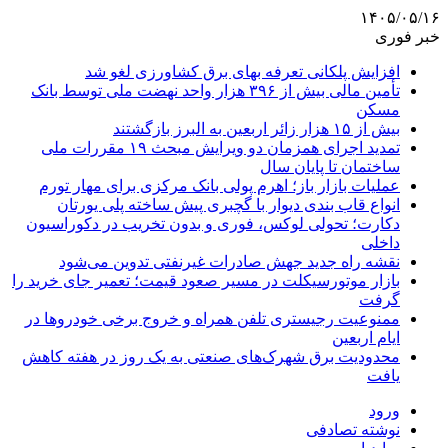
۱۴۰۵/۰۵/۱۶
خبر فوری
افزایش پلکانی تعرفه بهای برق کشاورزی لغو شد
تأمین مالی بیش از ۳۹۶ هزار واحد نهضت ملی توسط بانک
مسکن
بیش از ۱۵ هزار زائر اربعین به البرز بازگشتند
تمدید اجرای همزمان دو ویرایش مبحث ۱۹ مقررات ملی
ساختمان تا پایان سال
عملیات بازار باز؛ اهرم پولی بانک مرکزی برای مهار تورم
انواع قاب بندی دیوار با گچبری پیش ساخته پلی یورتان
دکارت؛ تحولی لوکس، فوری و بدون تخریب در دکوراسیون
داخلی
نقشه راه جدید جهش صادرات غیرنفتی تدوین می‌شود
بازار موتورسیکلت در مسیر صعود قیمت؛ تعمیر جای خرید را
گرفت
ممنوعیت رجیستری تلفن همراه و خروج برخی خودروها در
ایام اربعین
محدودیت برق شهرک‌های صنعتی به یک روز در هفته کاهش
یافت
ورود
نوشته تصادفی