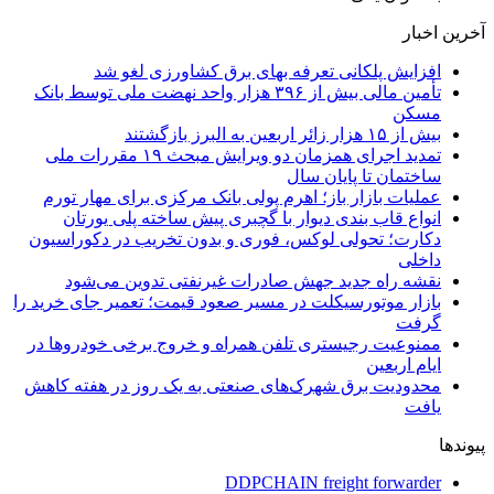
آخرین اخبار
افزایش پلکانی تعرفه بهای برق کشاورزی لغو شد
تأمین مالی بیش از ۳۹۶ هزار واحد نهضت ملی توسط بانک
مسکن
بیش از ۱۵ هزار زائر اربعین به البرز بازگشتند
تمدید اجرای همزمان دو ویرایش مبحث ۱۹ مقررات ملی
ساختمان تا پایان سال
عملیات بازار باز؛ اهرم پولی بانک مرکزی برای مهار تورم
انواع قاب بندی دیوار با گچبری پیش ساخته پلی یورتان
دکارت؛ تحولی لوکس، فوری و بدون تخریب در دکوراسیون
داخلی
نقشه راه جدید جهش صادرات غیرنفتی تدوین می‌شود
بازار موتورسیکلت در مسیر صعود قیمت؛ تعمیر جای خرید را
گرفت
ممنوعیت رجیستری تلفن همراه و خروج برخی خودروها در
ایام اربعین
محدودیت برق شهرک‌های صنعتی به یک روز در هفته کاهش
یافت
پیوندها
DDPCHAIN freight forwarder