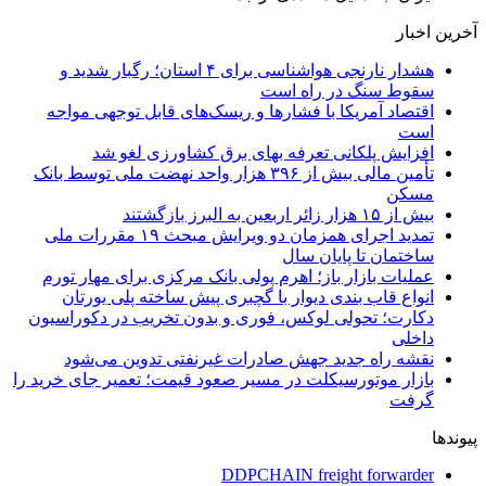
آخرین اخبار
هشدار نارنجی هواشناسی برای ۴ استان؛ رگبار شدید و
سقوط سنگ در راه است
اقتصاد آمریکا با فشارها و ریسک‌های قابل توجهی مواجه
است
افزایش پلکانی تعرفه بهای برق کشاورزی لغو شد
تأمین مالی بیش از ۳۹۶ هزار واحد نهضت ملی توسط بانک
مسکن
بیش از ۱۵ هزار زائر اربعین به البرز بازگشتند
تمدید اجرای همزمان دو ویرایش مبحث ۱۹ مقررات ملی
ساختمان تا پایان سال
عملیات بازار باز؛ اهرم پولی بانک مرکزی برای مهار تورم
انواع قاب بندی دیوار با گچبری پیش ساخته پلی یورتان
دکارت؛ تحولی لوکس، فوری و بدون تخریب در دکوراسیون
داخلی
نقشه راه جدید جهش صادرات غیرنفتی تدوین می‌شود
بازار موتورسیکلت در مسیر صعود قیمت؛ تعمیر جای خرید را
گرفت
پیوندها
DDPCHAIN freight forwarder