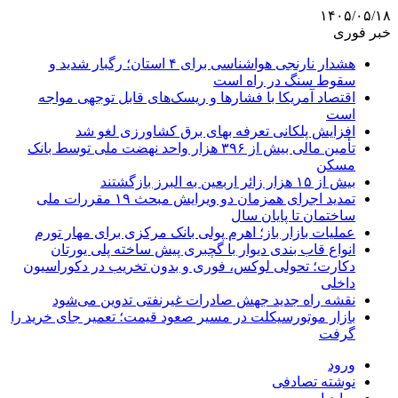
۱۴۰۵/۰۵/۱۸
خبر فوری
هشدار نارنجی هواشناسی برای ۴ استان؛ رگبار شدید و
سقوط سنگ در راه است
اقتصاد آمریکا با فشارها و ریسک‌های قابل توجهی مواجه
است
افزایش پلکانی تعرفه بهای برق کشاورزی لغو شد
تأمین مالی بیش از ۳۹۶ هزار واحد نهضت ملی توسط بانک
مسکن
بیش از ۱۵ هزار زائر اربعین به البرز بازگشتند
تمدید اجرای همزمان دو ویرایش مبحث ۱۹ مقررات ملی
ساختمان تا پایان سال
عملیات بازار باز؛ اهرم پولی بانک مرکزی برای مهار تورم
انواع قاب بندی دیوار با گچبری پیش ساخته پلی یورتان
دکارت؛ تحولی لوکس، فوری و بدون تخریب در دکوراسیون
داخلی
نقشه راه جدید جهش صادرات غیرنفتی تدوین می‌شود
بازار موتورسیکلت در مسیر صعود قیمت؛ تعمیر جای خرید را
گرفت
ورود
نوشته تصادفی