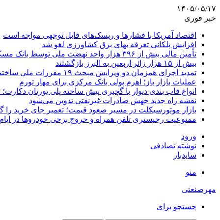
۱۴۰۵/۰۵/۱۷
خبر فوری
اقتصاد آمریکا با فشارها و ریسک‌های قابل توجهی مواجه است
افزایش پلکانی تعرفه بهای برق کشاورزی لغو شد
تأمین مالی بیش از ۳۹۶ هزار واحد نهضت ملی توسط بانک مسکن
بیش از ۱۵ هزار زائر اربعین به البرز بازگشتند
تمدید اجرای همزمان دو ویرایش مبحث ۱۹ مقررات ملی ساختمان تا پایان سال
عملیات بازار باز؛ اهرم پولی بانک مرکزی برای مهار تورم
انواع قاب بندی دیوار با گچبری پیش ساخته پلی یورتان دکارت
نقشه راه جدید جهش صادرات غیرنفتی تدوین می‌شود
بازار موتورسیکلت در مسیر صعود قیمت؛ تعمیر جای خرید را 
ممنوعیت رجیستری تلفن همراه و خروج برخی خودروها در ایام 
ورود
نوشته تصادفی
سایدبار
منو
مهرصنعتی
جستجو برای