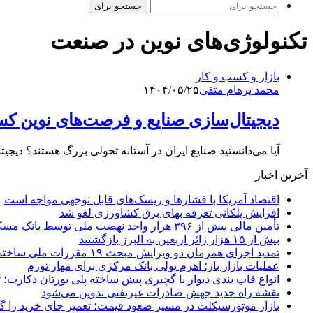
جستجو برای
تکنولوژی‌های نوین در صنعت
بازار و کسب و کار
محمد پرهام متقی
۱۴۰۴/۰۵/۲۵
دیجیتال‌سازی صنایع و فرصت‌های نوین کسب
آیا می‌دانستید صنایع ایران در آستانه تحولی بزرگ هستند؟ دیجی
آخرین اخبار
اقتصاد آمریکا با فشارها و ریسک‌های قابل توجهی مواجه است
افزایش پلکانی تعرفه بهای برق کشاورزی لغو شد
تأمین مالی بیش از ۳۹۶ هزار واحد نهضت ملی توسط بانک مسکن
بیش از ۱۵ هزار زائر اربعین به البرز بازگشتند
تمدید اجرای همزمان دو ویرایش مبحث ۱۹ مقررات ملی ساختمان تا پایان سال
عملیات بازار باز؛ اهرم پولی بانک مرکزی برای مهار تورم
انواع قاب بندی دیوار با گچبری پیش ساخته پلی یورتان دکارت
نقشه راه جدید جهش صادرات غیرنفتی تدوین می‌شود
بازار موتورسیکلت در مسیر صعود قیمت؛ تعمیر جای خرید را 