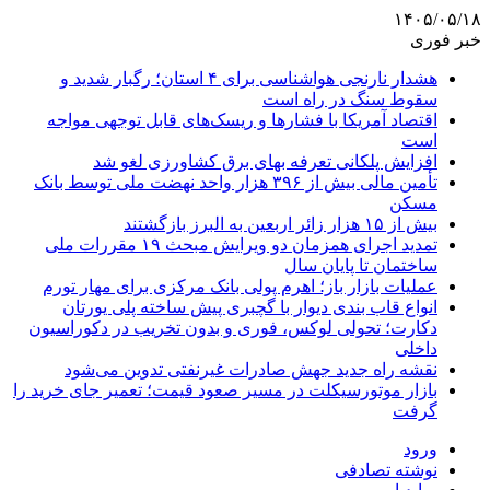
۱۴۰۵/۰۵/۱۸
خبر فوری
هشدار نارنجی هواشناسی برای ۴ استان؛ رگبار شدید و
سقوط سنگ در راه است
اقتصاد آمریکا با فشارها و ریسک‌های قابل توجهی مواجه
است
افزایش پلکانی تعرفه بهای برق کشاورزی لغو شد
تأمین مالی بیش از ۳۹۶ هزار واحد نهضت ملی توسط بانک
مسکن
بیش از ۱۵ هزار زائر اربعین به البرز بازگشتند
تمدید اجرای همزمان دو ویرایش مبحث ۱۹ مقررات ملی
ساختمان تا پایان سال
عملیات بازار باز؛ اهرم پولی بانک مرکزی برای مهار تورم
انواع قاب بندی دیوار با گچبری پیش ساخته پلی یورتان
دکارت؛ تحولی لوکس، فوری و بدون تخریب در دکوراسیون
داخلی
نقشه راه جدید جهش صادرات غیرنفتی تدوین می‌شود
بازار موتورسیکلت در مسیر صعود قیمت؛ تعمیر جای خرید را
گرفت
ورود
نوشته تصادفی