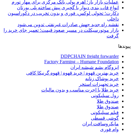
عملیات بازار باز؛ اهرم پولی بانک مرکزی برای مهار تورم
انواع قاب بندی دیوار با گچبری پیش ساخته پلی یورتان
دکارت؛ تحولی لوکس، فوری و بدون تخریب در دکوراسیون
داخلی
نقشه راه جدید جهش صادرات غیرنفتی تدوین می‌شود
بازار موتورسیکلت در مسیر صعود قیمت؛ تعمیر جای خرید را
گرفت
پیوندها
DDPCHAIN freight forwarder
Factory Farming – Humane Foundation
ایزوگام پشم شیشه ایران
خرید بهترین قهوه | خرید قهوه | قهوه گرنیکا کافی
خرید پوشاک زنانه
خرید تجهیزات استخر
خرید طلا با اجرت مناسب و بدون مالیات
رول سیلیکونی
صندوق طلا
صندوق طلا
فیلم سیلیکونی
گوشی قسطی
مایکروسافت ایران
وام فوری