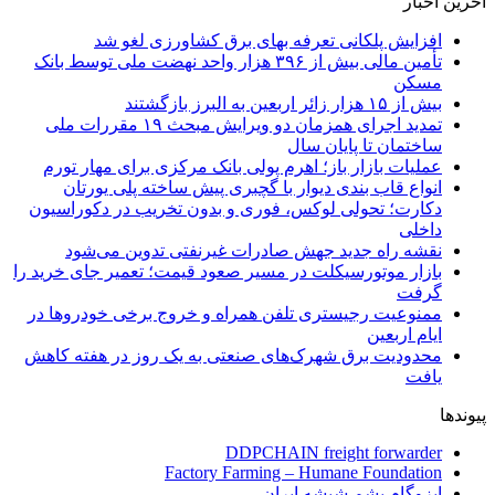
آخرین اخبار
افزایش پلکانی تعرفه بهای برق کشاورزی لغو شد
تأمین مالی بیش از ۳۹۶ هزار واحد نهضت ملی توسط بانک
مسکن
بیش از ۱۵ هزار زائر اربعین به البرز بازگشتند
تمدید اجرای همزمان دو ویرایش مبحث ۱۹ مقررات ملی
ساختمان تا پایان سال
عملیات بازار باز؛ اهرم پولی بانک مرکزی برای مهار تورم
انواع قاب بندی دیوار با گچبری پیش ساخته پلی یورتان
دکارت؛ تحولی لوکس، فوری و بدون تخریب در دکوراسیون
داخلی
نقشه راه جدید جهش صادرات غیرنفتی تدوین می‌شود
بازار موتورسیکلت در مسیر صعود قیمت؛ تعمیر جای خرید را
گرفت
ممنوعیت رجیستری تلفن همراه و خروج برخی خودروها در
ایام اربعین
محدودیت برق شهرک‌های صنعتی به یک روز در هفته کاهش
یافت
پیوندها
DDPCHAIN freight forwarder
Factory Farming – Humane Foundation
ایزوگام پشم شیشه ایران