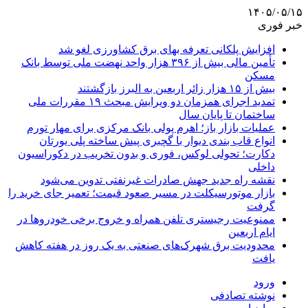
۱۴۰۵/۰۵/۱۵
خبر فوری
افزایش پلکانی تعرفه بهای برق کشاورزی لغو شد
تأمین مالی بیش از ۳۹۶ هزار واحد نهضت ملی توسط بانک
مسکن
بیش از ۱۵ هزار زائر اربعین به البرز بازگشتند
تمدید اجرای همزمان دو ویرایش مبحث ۱۹ مقررات ملی
ساختمان تا پایان سال
عملیات بازار باز؛ اهرم پولی بانک مرکزی برای مهار تورم
انواع قاب بندی دیوار با گچبری پیش ساخته پلی یورتان
دکارت؛ تحولی لوکس، فوری و بدون تخریب در دکوراسیون
داخلی
نقشه راه جدید جهش صادرات غیرنفتی تدوین می‌شود
بازار موتورسیکلت در مسیر صعود قیمت؛ تعمیر جای خرید را
گرفت
ممنوعیت رجیستری تلفن همراه و خروج برخی خودروها در
ایام اربعین
محدودیت برق شهرک‌های صنعتی به یک روز در هفته کاهش
یافت
ورود
نوشته تصادفی