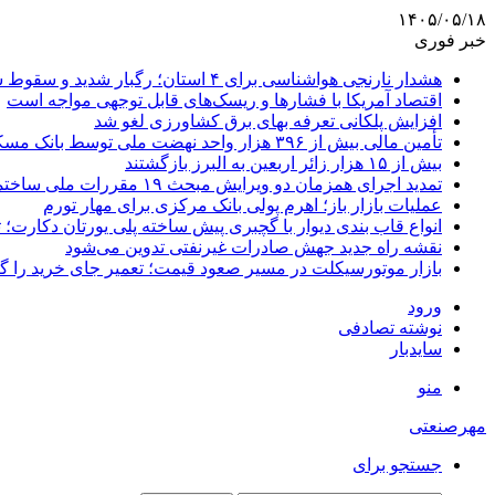
۱۴۰۵/۰۵/۱۸
خبر فوری
هشدار نارنجی هواشناسی برای ۴ استان؛ رگبار شدید و سقوط سنگ در راه است
اقتصاد آمریکا با فشارها و ریسک‌های قابل توجهی مواجه است
افزایش پلکانی تعرفه بهای برق کشاورزی لغو شد
تأمین مالی بیش از ۳۹۶ هزار واحد نهضت ملی توسط بانک مسکن
بیش از ۱۵ هزار زائر اربعین به البرز بازگشتند
تمدید اجرای همزمان دو ویرایش مبحث ۱۹ مقررات ملی ساختمان تا پایان سال
عملیات بازار باز؛ اهرم پولی بانک مرکزی برای مهار تورم
انواع قاب بندی دیوار با گچبری پیش ساخته پلی یورتان دکارت
نقشه راه جدید جهش صادرات غیرنفتی تدوین می‌شود
بازار موتورسیکلت در مسیر صعود قیمت؛ تعمیر جای خرید را 
ورود
نوشته تصادفی
سایدبار
منو
مهرصنعتی
جستجو برای