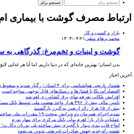
جستجو برای
ارتباط مصرف گوشت با بیماری ام
بازار و کسب و کار
محمد پرهام متقی
۱۴۰۴/۰۴/۲۱
گوشت و لبنیات و تخم‌مرغ: گذرگاهی به س
بدن انسان؛ بهترین خانه‌ای که در دنیا داریم. اما آیا هر غذایی لا
آخرین اخبار
هشدار نارنجی هواشناسی برای ۴ استان؛ رگبار شدید و سقوط سنگ در راه است
اقتصاد آمریکا با فشارها و ریسک‌های قابل توجهی مواجه است
افزایش پلکانی تعرفه بهای برق کشاورزی لغو شد
تأمین مالی بیش از ۳۹۶ هزار واحد نهضت ملی توسط بانک مسکن
بیش از ۱۵ هزار زائر اربعین به البرز بازگشتند
تمدید اجرای همزمان دو ویرایش مبحث ۱۹ مقررات ملی ساختمان تا پایان سال
عملیات بازار باز؛ اهرم پولی بانک مرکزی برای مهار تورم
انواع قاب بندی دیوار با گچبری پیش ساخته پلی یورتان دکارت
نقشه راه جدید جهش صادرات غیرنفتی تدوین می‌شود