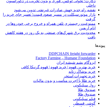
دکارت؛ تحولی لوکس، فوری و بدون تخریب در دکوراسیون
داخلی
نقشه راه جدید جهش صادرات غیرنفتی تدوین می‌شود
بازار موتورسیکلت در مسیر صعود قیمت؛ تعمیر جای خرید را
گرفت
ممنوعیت رجیستری تلفن همراه و خروج برخی خودروها در
ایام اربعین
محدودیت برق شهرک‌های صنعتی به یک روز در هفته کاهش
یافت
پیوندها
DDPCHAIN freight forwarder
Factory Farming – Humane Foundation
ایزوگام پشم شیشه ایران
خرید بهترین قهوه | خرید قهوه | قهوه گرنیکا کافی
خرید پوشاک زنانه
خرید تجهیزات استخر
خرید طلا با اجرت مناسب و بدون مالیات
رول سیلیکونی
صندوق طلا
صندوق طلا
فیلم سیلیکونی
گوشی قسطی