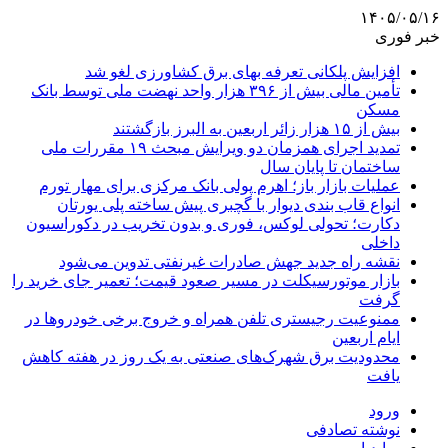
۱۴۰۵/۰۵/۱۶
خبر فوری
افزایش پلکانی تعرفه بهای برق کشاورزی لغو شد
تأمین مالی بیش از ۳۹۶ هزار واحد نهضت ملی توسط بانک
مسکن
بیش از ۱۵ هزار زائر اربعین به البرز بازگشتند
تمدید اجرای همزمان دو ویرایش مبحث ۱۹ مقررات ملی
ساختمان تا پایان سال
عملیات بازار باز؛ اهرم پولی بانک مرکزی برای مهار تورم
انواع قاب بندی دیوار با گچبری پیش ساخته پلی یورتان
دکارت؛ تحولی لوکس، فوری و بدون تخریب در دکوراسیون
داخلی
نقشه راه جدید جهش صادرات غیرنفتی تدوین می‌شود
بازار موتورسیکلت در مسیر صعود قیمت؛ تعمیر جای خرید را
گرفت
ممنوعیت رجیستری تلفن همراه و خروج برخی خودروها در
ایام اربعین
محدودیت برق شهرک‌های صنعتی به یک روز در هفته کاهش
یافت
ورود
نوشته تصادفی