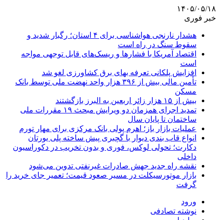
۱۴۰۵/۰۵/۱۸
خبر فوری
هشدار نارنجی هواشناسی برای ۴ استان؛ رگبار شدید و
سقوط سنگ در راه است
اقتصاد آمریکا با فشارها و ریسک‌های قابل توجهی مواجه
است
افزایش پلکانی تعرفه بهای برق کشاورزی لغو شد
تأمین مالی بیش از ۳۹۶ هزار واحد نهضت ملی توسط بانک
مسکن
بیش از ۱۵ هزار زائر اربعین به البرز بازگشتند
تمدید اجرای همزمان دو ویرایش مبحث ۱۹ مقررات ملی
ساختمان تا پایان سال
عملیات بازار باز؛ اهرم پولی بانک مرکزی برای مهار تورم
انواع قاب بندی دیوار با گچبری پیش ساخته پلی یورتان
دکارت؛ تحولی لوکس، فوری و بدون تخریب در دکوراسیون
داخلی
نقشه راه جدید جهش صادرات غیرنفتی تدوین می‌شود
بازار موتورسیکلت در مسیر صعود قیمت؛ تعمیر جای خرید را
گرفت
ورود
نوشته تصادفی