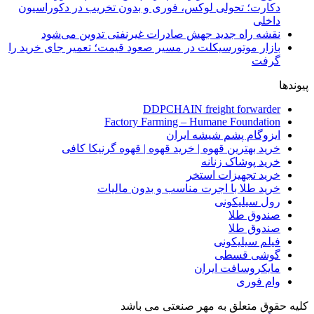
دکارت؛ تحولی لوکس، فوری و بدون تخریب در دکوراسیون
داخلی
نقشه راه جدید جهش صادرات غیرنفتی تدوین می‌شود
بازار موتورسیکلت در مسیر صعود قیمت؛ تعمیر جای خرید را
گرفت
پیوندها
DDPCHAIN freight forwarder
Factory Farming – Humane Foundation
ایزوگام پشم شیشه ایران
خرید بهترین قهوه | خرید قهوه | قهوه گرنیکا کافی
خرید پوشاک زنانه
خرید تجهیزات استخر
خرید طلا با اجرت مناسب و بدون مالیات
رول سیلیکونی
صندوق طلا
صندوق طلا
فیلم سیلیکونی
گوشی قسطی
مایکروسافت ایران
وام فوری
کلیه حقوق متعلق به مهر صنعتی می باشد