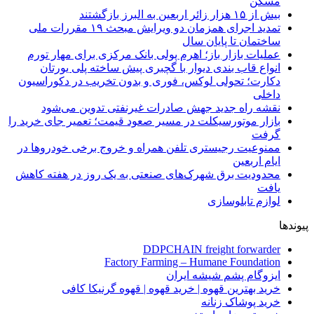
مسکن
بیش از ۱۵ هزار زائر اربعین به البرز بازگشتند
تمدید اجرای همزمان دو ویرایش مبحث ۱۹ مقررات ملی
ساختمان تا پایان سال
عملیات بازار باز؛ اهرم پولی بانک مرکزی برای مهار تورم
انواع قاب بندی دیوار با گچبری پیش ساخته پلی یورتان
دکارت؛ تحولی لوکس، فوری و بدون تخریب در دکوراسیون
داخلی
نقشه راه جدید جهش صادرات غیرنفتی تدوین می‌شود
بازار موتورسیکلت در مسیر صعود قیمت؛ تعمیر جای خرید را
گرفت
ممنوعیت رجیستری تلفن همراه و خروج برخی خودروها در
ایام اربعین
محدودیت برق شهرک‌های صنعتی به یک روز در هفته کاهش
یافت
لوازم تابلوسازی
پیوندها
DDPCHAIN freight forwarder
Factory Farming – Humane Foundation
ایزوگام پشم شیشه ایران
خرید بهترین قهوه | خرید قهوه | قهوه گرنیکا کافی
خرید پوشاک زنانه