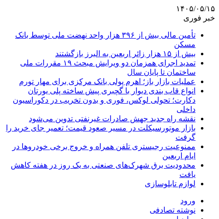
۱۴۰۵/۰۵/۱۵
خبر فوری
تأمین مالی بیش از ۳۹۶ هزار واحد نهضت ملی توسط بانک
مسکن
بیش از ۱۵ هزار زائر اربعین به البرز بازگشتند
تمدید اجرای همزمان دو ویرایش مبحث ۱۹ مقررات ملی
ساختمان تا پایان سال
عملیات بازار باز؛ اهرم پولی بانک مرکزی برای مهار تورم
انواع قاب بندی دیوار با گچبری پیش ساخته پلی یورتان
دکارت؛ تحولی لوکس، فوری و بدون تخریب در دکوراسیون
داخلی
نقشه راه جدید جهش صادرات غیرنفتی تدوین می‌شود
بازار موتورسیکلت در مسیر صعود قیمت؛ تعمیر جای خرید را
گرفت
ممنوعیت رجیستری تلفن همراه و خروج برخی خودروها در
ایام اربعین
محدودیت برق شهرک‌های صنعتی به یک روز در هفته کاهش
یافت
لوازم تابلوسازی
ورود
نوشته تصادفی