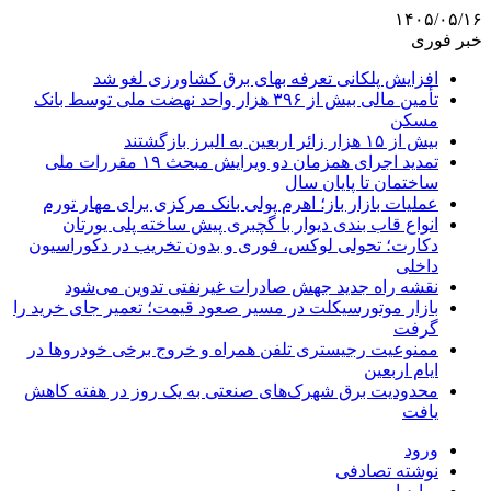
۱۴۰۵/۰۵/۱۶
خبر فوری
افزایش پلکانی تعرفه بهای برق کشاورزی لغو شد
تأمین مالی بیش از ۳۹۶ هزار واحد نهضت ملی توسط بانک
مسکن
بیش از ۱۵ هزار زائر اربعین به البرز بازگشتند
تمدید اجرای همزمان دو ویرایش مبحث ۱۹ مقررات ملی
ساختمان تا پایان سال
عملیات بازار باز؛ اهرم پولی بانک مرکزی برای مهار تورم
انواع قاب بندی دیوار با گچبری پیش ساخته پلی یورتان
دکارت؛ تحولی لوکس، فوری و بدون تخریب در دکوراسیون
داخلی
نقشه راه جدید جهش صادرات غیرنفتی تدوین می‌شود
بازار موتورسیکلت در مسیر صعود قیمت؛ تعمیر جای خرید را
گرفت
ممنوعیت رجیستری تلفن همراه و خروج برخی خودروها در
ایام اربعین
محدودیت برق شهرک‌های صنعتی به یک روز در هفته کاهش
یافت
ورود
نوشته تصادفی