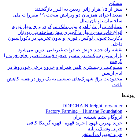
مسکن
بیش از ۱۵ هزار زائر اربعین به البرز بازگشتند
تمدید اجرای همزمان دو ویرایش مبحث ۱۹ مقررات ملی
ساختمان تا پایان سال
عملیات بازار باز؛ اهرم پولی بانک مرکزی برای مهار تورم
انواع قاب بندی دیوار با گچبری پیش ساخته پلی یورتان
دکارت؛ تحولی لوکس، فوری و بدون تخریب در دکوراسیون
داخلی
نقشه راه جدید جهش صادرات غیرنفتی تدوین می‌شود
بازار موتورسیکلت در مسیر صعود قیمت؛ تعمیر جای خرید را
گرفت
ممنوعیت رجیستری تلفن همراه و خروج برخی خودروها در
ایام اربعین
محدودیت برق شهرک‌های صنعتی به یک روز در هفته کاهش
یافت
پیوندها
DDPCHAIN freight forwarder
Factory Farming – Humane Foundation
ایزوگام پشم شیشه ایران
خرید بهترین قهوه | خرید قهوه | قهوه گرنیکا کافی
خرید پوشاک زنانه
خرید تجهیزات استخر