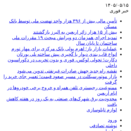
۱۴۰۵/۰۵/۱۵
خبر فوری
تأمین مالی بیش از ۳۹۶ هزار واحد نهضت ملی توسط بانک
مسکن
بیش از ۱۵ هزار زائر اربعین به البرز بازگشتند
تمدید اجرای همزمان دو ویرایش مبحث ۱۹ مقررات ملی
ساختمان تا پایان سال
عملیات بازار باز؛ اهرم پولی بانک مرکزی برای مهار تورم
انواع قاب بندی دیوار با گچبری پیش ساخته پلی یورتان
دکارت؛ تحولی لوکس، فوری و بدون تخریب در دکوراسیون
داخلی
نقشه راه جدید جهش صادرات غیرنفتی تدوین می‌شود
بازار موتورسیکلت در مسیر صعود قیمت؛ تعمیر جای خرید را
گرفت
ممنوعیت رجیستری تلفن همراه و خروج برخی خودروها در
ایام اربعین
محدودیت برق شهرک‌های صنعتی به یک روز در هفته کاهش
یافت
لوازم تابلوسازی
ورود
نوشته تصادفی