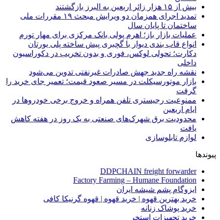
بیش از ۱۵ هزار زائر اربعین به البرز بازگشتند
تمدید اجرای همزمان دو ویرایش مبحث ۱۹ مقررات ملی
ساختمان تا پایان سال
عملیات بازار باز؛ اهرم پولی بانک مرکزی برای مهار تورم
انواع قاب بندی دیوار با گچبری پیش ساخته پلی یورتان
دکارت؛ تحولی لوکس، فوری و بدون تخریب در دکوراسیون
داخلی
نقشه راه جدید جهش صادرات غیرنفتی تدوین می‌شود
بازار موتورسیکلت در مسیر صعود قیمت؛ تعمیر جای خرید را
گرفت
ممنوعیت رجیستری تلفن همراه و خروج برخی خودروها در
ایام اربعین
محدودیت برق شهرک‌های صنعتی به یک روز در هفته کاهش
یافت
لوازم تابلوسازی
پیوندها
DDPCHAIN freight forwarder
Factory Farming – Humane Foundation
ایزوگام پشم شیشه ایران
خرید بهترین قهوه | خرید قهوه | قهوه گرنیکا کافی
خرید پوشاک زنانه
خرید تجهیزات استخر