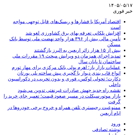
۱۴۰۵/۰۵/۱۷
خبر فوری
اقتصاد آمریکا با فشارها و ریسک‌های قابل توجهی مواجه
است
افزایش پلکانی تعرفه بهای برق کشاورزی لغو شد
تأمین مالی بیش از ۳۹۶ هزار واحد نهضت ملی توسط بانک
مسکن
بیش از ۱۵ هزار زائر اربعین به البرز بازگشتند
تمدید اجرای همزمان دو ویرایش مبحث ۱۹ مقررات ملی
ساختمان تا پایان سال
عملیات بازار باز؛ اهرم پولی بانک مرکزی برای مهار تورم
انواع قاب بندی دیوار با گچبری پیش ساخته پلی یورتان
دکارت؛ تحولی لوکس، فوری و بدون تخریب در دکوراسیون
داخلی
نقشه راه جدید جهش صادرات غیرنفتی تدوین می‌شود
بازار موتورسیکلت در مسیر صعود قیمت؛ تعمیر جای خرید را
گرفت
ممنوعیت رجیستری تلفن همراه و خروج برخی خودروها در
ایام اربعین
ورود
نوشته تصادفی