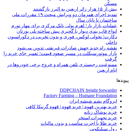
مسکن
بیش از ۱۵ هزار زائر اربعین به البرز بازگشتند
تمدید اجرای همزمان دو ویرایش مبحث ۱۹ مقررات ملی
ساختمان تا پایان سال
عملیات بازار باز؛ اهرم پولی بانک مرکزی برای مهار تورم
انواع قاب بندی دیوار با گچبری پیش ساخته پلی یورتان
دکارت؛ تحولی لوکس، فوری و بدون تخریب در دکوراسیون
داخلی
نقشه راه جدید جهش صادرات غیرنفتی تدوین می‌شود
بازار موتورسیکلت در مسیر صعود قیمت؛ تعمیر جای خرید را
گرفت
ممنوعیت رجیستری تلفن همراه و خروج برخی خودروها در
ایام اربعین
پیوندها
DDPCHAIN freight forwarder
Factory Farming – Humane Foundation
ایزوگام پشم شیشه ایران
خرید بهترین قهوه | خرید قهوه | قهوه گرنیکا کافی
خرید پوشاک زنانه
خرید تجهیزات استخر
خرید طلا با اجرت مناسب و بدون مالیات
رول سیلیکونی