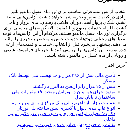
انتخاب آژانس مسافرتی مناسب برای تور ماه عسل مالدیو تأثیر
زیادی در کیفیت سفر و تجربه شما خواهد داشت. آژانس‌هایی مانند
آیشم، پلیکان پرواز آسیا، دوران طلایی پارسیان، مای پرواز و نامی
گشت با ارائه خدمات متنوع و با کیفیت بالا، گزینه‌های مناسبی برای
برگزاری تور ماه عسل مالدیو هستند. هرکدام از این آژانس‌ها با توجه
به نیازهای مختلف زوج‌ها، خدمات خاص و منحصر به فردی را ارائه
می‌دهند. پیشنهاد می‌شود قبل از انتخاب، خدمات و قیمت‌های ارائه
شده توسط این آژانس‌ها را بررسی کنید تا تجربه‌ای فراموش‌نشدنی
و رویایی از ماه عسل در مالدیو داشته باشید.
آخرین اخبار
تأمین مالی بیش از ۳۹۶ هزار واحد نهضت ملی توسط بانک
مسکن
بیش از ۱۵ هزار زائر اربعین به البرز بازگشتند
تمدید اجرای همزمان دو ویرایش مبحث ۱۹ مقررات ملی
ساختمان تا پایان سال
عملیات بازار باز؛ اهرم پولی بانک مرکزی برای مهار تورم
انواع قاب بندی دیوار با گچبری پیش ساخته پلی یورتان
دکارت؛ تحولی لوکس، فوری و بدون تخریب در دکوراسیون
داخلی
نقشه راه جدید جهش صادرات غیرنفتی تدوین می‌شود