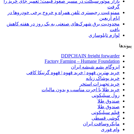
بازار موتورسیکلت در مسیر صعود قیمت؛ تعمیر جای خرید را
گرفت
ممنوعیت رجیستری تلفن همراه و خروج برخی خودروها در
ایام اربعین
محدودیت برق شهرک‌های صنعتی به یک روز در هفته کاهش
یافت
لوازم تابلوسازی
پیوندها
DDPCHAIN freight forwarder
Factory Farming – Humane Foundation
ایزوگام پشم شیشه ایران
خرید بهترین قهوه | خرید قهوه | قهوه گرنیکا کافی
خرید پوشاک زنانه
خرید تجهیزات استخر
خرید طلا با اجرت مناسب و بدون مالیات
رول سیلیکونی
صندوق طلا
صندوق طلا
فیلم سیلیکونی
گوشی قسطی
مایکروسافت ایران
وام فوری