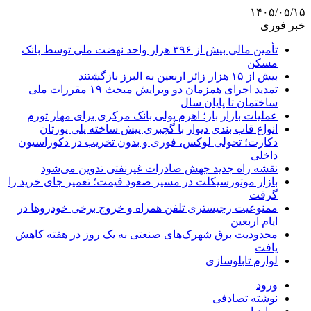
۱۴۰۵/۰۵/۱۵
خبر فوری
تأمین مالی بیش از ۳۹۶ هزار واحد نهضت ملی توسط بانک
مسکن
بیش از ۱۵ هزار زائر اربعین به البرز بازگشتند
تمدید اجرای همزمان دو ویرایش مبحث ۱۹ مقررات ملی
ساختمان تا پایان سال
عملیات بازار باز؛ اهرم پولی بانک مرکزی برای مهار تورم
انواع قاب بندی دیوار با گچبری پیش ساخته پلی یورتان
دکارت؛ تحولی لوکس، فوری و بدون تخریب در دکوراسیون
داخلی
نقشه راه جدید جهش صادرات غیرنفتی تدوین می‌شود
بازار موتورسیکلت در مسیر صعود قیمت؛ تعمیر جای خرید را
گرفت
ممنوعیت رجیستری تلفن همراه و خروج برخی خودروها در
ایام اربعین
محدودیت برق شهرک‌های صنعتی به یک روز در هفته کاهش
یافت
لوازم تابلوسازی
ورود
نوشته تصادفی