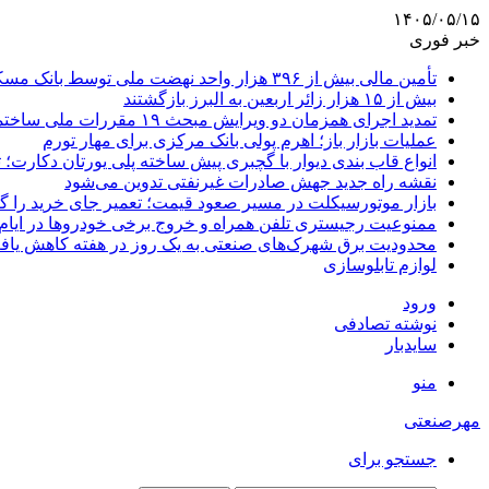
۱۴۰۵/۰۵/۱۵
خبر فوری
تأمین مالی بیش از ۳۹۶ هزار واحد نهضت ملی توسط بانک مسکن
بیش از ۱۵ هزار زائر اربعین به البرز بازگشتند
تمدید اجرای همزمان دو ویرایش مبحث ۱۹ مقررات ملی ساختمان تا پایان سال
عملیات بازار باز؛ اهرم پولی بانک مرکزی برای مهار تورم
انواع قاب بندی دیوار با گچبری پیش ساخته پلی یورتان دکارت
نقشه راه جدید جهش صادرات غیرنفتی تدوین می‌شود
بازار موتورسیکلت در مسیر صعود قیمت؛ تعمیر جای خرید را 
ممنوعیت رجیستری تلفن همراه و خروج برخی خودروها در ایام 
محدودیت برق شهرک‌های صنعتی به یک روز در هفته کاهش یاف
لوازم تابلوسازی
ورود
نوشته تصادفی
سایدبار
منو
مهرصنعتی
جستجو برای