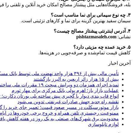
بله، فروشگاه‌هایی مثل پیشتاز مصالح امکان خرید آنلاین و تلفنی را فرا
۳. چه نوع سیمانی برای نما مناسب است؟
سیمان سفید بهترین گزینه برای نما و کارهای تزئینی است.
۴. آدرس اینترنتی پیشتاز مصالح چیست؟
نشانی:
pishtazmasaleh.com
۵. خرید عمده چه مزیتی دارد؟
کاهش قیمت تمام‌شده و صرفه‌جویی در هزینه‌ها.
آخرین اخبار
تأمین مالی بیش از ۳۹۶ هزار واحد نهضت ملی توسط بانک مسکن
بیش از ۱۵ هزار زائر اربعین به البرز بازگشتند
تمدید اجرای همزمان دو ویرایش مبحث ۱۹ مقررات ملی ساختمان تا پایان سال
عملیات بازار باز؛ اهرم پولی بانک مرکزی برای مهار تورم
انواع قاب بندی دیوار با گچبری پیش ساخته پلی یورتان دکارت
نقشه راه جدید جهش صادرات غیرنفتی تدوین می‌شود
بازار موتورسیکلت در مسیر صعود قیمت؛ تعمیر جای خرید را 
ممنوعیت رجیستری تلفن همراه و خروج برخی خودروها در ایام 
محدودیت برق شهرک‌های صنعتی به یک روز در هفته کاهش یاف
لوازم تابلوسازی