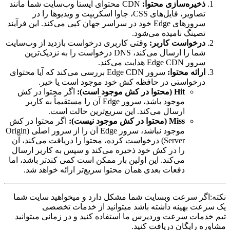
ذخیره‌سازی محتوا:
CDN محتوای ایستا وب‌سایت شما مانند
تصاویر، فایل‌های CSS، جاوا اسکریپت و ویدیوها را در
سرورهای Edge خود در سراسر جهان کپی می‌کند. این فرآیند
تصینگ نامیده می‌شود.
درخواست کاربر:
وقتی کاربری درخواست بازدید از وب‌سایت
شما را ارسال می‌کند، DNS درخواست را به نزدیک‌ترین
سرور Edge CDN هدایت می‌کند.
ارائه محتوا:
سرور Edge CDN بررسی می‌کند که آیا محتوای
درخواستی در حافظه کش خود موجود است یا خیر.
Hit (محتوا در کش موجود است):
اگر محتوا در کش
موجود باشد، سرور Edge آن را مستقیماً به کاربر
ارسال می‌کند. این سریع‌ترین حالت است.
Miss (محتوا در کش موجود نیست):
اگر محتوا در کش
موجود نباشد، سرور Edge آن را از سرور اصلی (Origin
Server) درخواست کرده، محتوا را دریافت می‌کند، آن
را در کش خود ذخیره می‌کند و سپس به کاربر ارسال
می‌کند. این اولین بار ممکن است کمی کندتر باشد، اما
دفعات بعدی همان محتوا سریع‌تر ارائه خواهد شد.
نکته:اگر سرعت وبسایت شما مشکل دارد و میخواهید سایت شما
یک سرعت بهینه داشته باشد میتوانید از خدمات تخصصی
تیم خدمات سرعت وردپرس ما استفاده کنید و در زمانی میتوانید
مشاوره رایگان دریافت کنید.