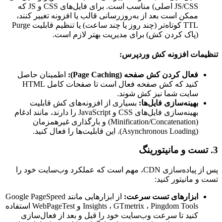
JS/CSS اصلی) مناسب است. برای فایل‌های CSS و JS که
ممکن است بعد از به‌روزرسانی قالب یا افزونه تغییر کنند،
TTL کوتاه‌تر (چند روز یا چند ساعت) یا تنظیم قابلیت Purge
(پاک کردن کش) برای مدیریت بهتر لازم است.
تنظیمات افزونه کش وردپرس:
فعال کردن کش صفحه (Page Caching):
اطمینان حاصل
کنید که کش صفحه فعال است تا صفحات کامل HTML
سایت شما نیز کش شوند.
بهینه‌سازی فایل‌ها:
بسیاری از افزونه‌های کش قابلیت
بهینه‌سازی فایل‌های CSS و JavaScript را دارند، مانند ادغام
(Minification/Concatenation) و بارگذاری غیرهمزمان
(Asynchronous Loading). این قابلیت‌ها را فعال کنید.
3. تست و مانیتورینگ
پس از پیاده‌سازی CDN، مهم است که عملکرد وب‌سایت خود را
تست و مانیتور کنید:
ابزارهای تست سرعت:
از ابزارهایی مانند Google PageSpeed
Insights ، GTmetrix ، Pingdom Tools و WebPageTest استفاده
کنید تا سرعت وب‌سایت خود را قبل و بعد از فعال‌سازی