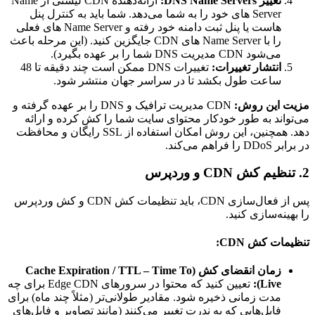
تغییر DNS Name Servers:
ارائه‌دهنده CDN لیستی از Name
Server های خود را به شما می‌دهد. شما باید به کنترل پنل
هاست یا پنل ثبت دامنه خود رفته و Name Server های فعلی
را با Name Server های CDN جایگزین کنید. (این مرحله باعث
می‌شود CDN مدیریت DNS شما را بر عهده بگیرد).
انتشار تغییرات:
تغییرات DNS ممکن است چند دقیقه تا 48
ساعت طول بکشد تا در سراسر جهان منتشر شود.
مزیت این روش:
CDN مدیریت ترافیک و DNS را بر عهده گرفته و
می‌تواند به طور خودکار محتوای سایت شما را کش کرده و ارائه
دهد. همچنین، این روش امکان استفاده از SSL رایگان و محافظت
در برابر DDoS را فراهم می‌کند.
2. تنظیم کش CDN و وردپرس
پس از فعال‌سازی CDN، باید تنظیمات کش CDN و کش وردپرس
را بهینه‌سازی کنید.
تنظیمات کش CDN:
زمان انقضای کش (Cache Expiration / TTL – Time To
Live):
تعیین کنید که محتوا در سرورهای Edge CDN برای چه
مدت زمانی ذخیره شود. مقادیر طولانی‌تر (مثلاً چند ماه) برای
فایل‌هایی که به ندرت تغییر می‌کنند (مانند تصاویر و فایل‌های