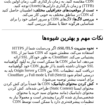
CDN مقایسه کنید. به زمان بارگذاری کلی، زمان اولین بایت
(TTFB) و زمان بارگذاری دارایی‌ها (Assets) توجه کنید.
تست از موقعیت‌های جغرافیایی مختلف:
اطمینان حاصل کنید
که CDN در مناطق مختلف به خوبی کار می‌کند.
بررسی لاگ‌ها:
لاگ‌های CDN و سرور اصلی خود را برای
شناسایی هرگونه خطا یا مشکل بررسی کنید.
نکات مهم و بهترین شیوه‌ها
نحوه مدیریت SSL/TLS:
اگر وب‌سایت شما از HTTPS
استفاده می‌کند، مطمئن شوید که CDN شما نیز از SSL
پشتیبانی می‌کند. Cloudflare به طور خودکار SSL ارائه
می‌دهد، اما سایر CDN ها ممکن است نیاز به آپلود گواهینامه
SSL خودتان داشته باشند یا از طریق CDN خود گواهینامه
دریافت کنید. تنظیمات SSL بین CDN و Origin Server باید به
درستی انجام شود (Full (Strict) یا Full mode در Cloudflare
برای امنیت بیشتر توصیه می‌شود).
کش کردن محتوای داینامیک:
CDN ها عمدتاً برای کش کردن
محتوای ایستا (Static Content) طراحی شده‌اند. کش کردن
محتوای داینامیک (مانند محتوای سبد خرید یا محتوای
شخصی‌سازی شده کاربر) پیچیده‌تر است و معمولاً نیاز به
تنظیمات پیشرفته‌تری دارد یا ممکن است توسط CDN