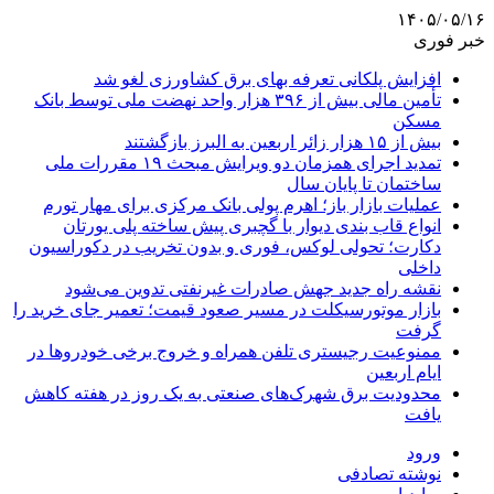
۱۴۰۵/۰۵/۱۶
خبر فوری
افزایش پلکانی تعرفه بهای برق کشاورزی لغو شد
تأمین مالی بیش از ۳۹۶ هزار واحد نهضت ملی توسط بانک
مسکن
بیش از ۱۵ هزار زائر اربعین به البرز بازگشتند
تمدید اجرای همزمان دو ویرایش مبحث ۱۹ مقررات ملی
ساختمان تا پایان سال
عملیات بازار باز؛ اهرم پولی بانک مرکزی برای مهار تورم
انواع قاب بندی دیوار با گچبری پیش ساخته پلی یورتان
دکارت؛ تحولی لوکس، فوری و بدون تخریب در دکوراسیون
داخلی
نقشه راه جدید جهش صادرات غیرنفتی تدوین می‌شود
بازار موتورسیکلت در مسیر صعود قیمت؛ تعمیر جای خرید را
گرفت
ممنوعیت رجیستری تلفن همراه و خروج برخی خودروها در
ایام اربعین
محدودیت برق شهرک‌های صنعتی به یک روز در هفته کاهش
یافت
ورود
نوشته تصادفی