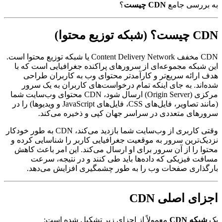
به بررسی جامع
CDN چیست
؟
CDN چیست؟ (شبکه توزیع محتوا)
CDN مخفف Content Delivery Network یا شبکه توزیع محتوا است.
این شبکه مجموعه‌ای از سرورهای پراکنده جغرافیایی است که با
هدف ارائه سریع‌تر و کارآمدتر محتوای وب به کاربران طراحی
شده‌اند. به جای اینکه تمام درخواست‌های کاربران به یک سرور
مرکزی (Origin Server) ارسال شود، CDN محتوای وب‌سایت شما
(مانند تصاویر، فایل‌های CSS، فایل‌های JavaScript و ویدیوها) را در
سرورهای متعددی در سراسر جهان کپی و ذخیره می‌کند.
وقتی کاربری از وب‌سایت شما بازدید می‌کند، CDN به طور خودکار
نزدیک‌ترین سرور به موقعیت جغرافیایی کاربر را شناسایی کرده و
محتوا را از آن سرور برای او ارسال می‌کند. این امر باعث کاهش
مسافت فیزیکی که داده‌ها باید طی کنند و در نتیجه، سرعت
بارگذاری صفحات وب را به طور چشمگیری افزایش می‌دهد.
اجزای اصلی CDN
یک
شبکه CDN
معمولاً از اجزای زیر تشکیل شده است: