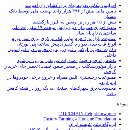
افزایش پلکانی تعرفه بهای برق کشاورزی لغو شد
تأمین مالی بیش از ۳۹۶ هزار واحد نهضت ملی توسط بانک
مسکن
بیش از ۱۵ هزار زائر اربعین به البرز بازگشتند
تمدید اجرای همزمان دو ویرایش مبحث ۱۹ مقررات ملی
ساختمان تا پایان سال
عملیات بازار باز؛ اهرم پولی بانک مرکزی برای مهار تورم
انواع قاب بندی دیوار با گچبری پیش ساخته پلی یورتان
دکارت؛ تحولی لوکس، فوری و بدون تخریب در دکوراسیون
داخلی
نقشه راه جدید جهش صادرات غیرنفتی تدوین می‌شود
بازار موتورسیکلت در مسیر صعود قیمت؛ تعمیر جای خرید را
گرفت
ممنوعیت رجیستری تلفن همراه و خروج برخی خودروها در
ایام اربعین
محدودیت برق شهرک‌های صنعتی به یک روز در هفته کاهش
یافت
پیوندها
DDPCHAIN freight forwarder
Factory Farming – Humane Foundation
ایزوگام پشم شیشه ایران
خرید بهترین قهوه | خرید قهوه | قهوه گرنیکا کافی