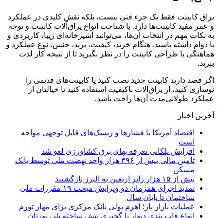
یراق کابینت فقط یک جزء فنی نیست، بلکه نقش کلیدی در عملکرد
و عمر مفید کابینت‌ها دارد. با شناخت انواع یراق‌آلات کابینت و توجه
به نکات مهم در انتخاب آن‌ها، می‌توانید آشپزخانه‌ای زیبا، کاربردی و
با دوام داشته باشید. هنگام خرید، کیفیت، برند، جنس، نوع عملکرد و
هماهنگی با طراحی کابینت را در نظر بگیرید تا از نتیجه کار لذت
ببرید.
اگر قصد دارید کابینت جدید نصب کنید یا کابینت‌های قدیمی را
نوسازی کنید، از یراق‌آلات باکیفیت استفاده کنید تا خیالتان از
عملکرد طولانی‌مدت آن‌ها راحت باشد.
آخرین اخبار
اقتصاد آمریکا با فشارها و ریسک‌های قابل توجهی مواجه
است
افزایش پلکانی تعرفه بهای برق کشاورزی لغو شد
تأمین مالی بیش از ۳۹۶ هزار واحد نهضت ملی توسط بانک
مسکن
بیش از ۱۵ هزار زائر اربعین به البرز بازگشتند
تمدید اجرای همزمان دو ویرایش مبحث ۱۹ مقررات ملی
ساختمان تا پایان سال
عملیات بازار باز؛ اهرم پولی بانک مرکزی برای مهار تورم
انواع قاب بندی دیوار با گچبری پیش ساخته پلی یورتان