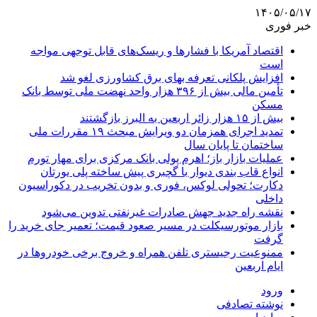
۱۴۰۵/۰۵/۱۷
خبر فوری
اقتصاد آمریکا با فشارها و ریسک‌های قابل توجهی مواجه
است
افزایش پلکانی تعرفه بهای برق کشاورزی لغو شد
تأمین مالی بیش از ۳۹۶ هزار واحد نهضت ملی توسط بانک
مسکن
بیش از ۱۵ هزار زائر اربعین به البرز بازگشتند
تمدید اجرای همزمان دو ویرایش مبحث ۱۹ مقررات ملی
ساختمان تا پایان سال
عملیات بازار باز؛ اهرم پولی بانک مرکزی برای مهار تورم
انواع قاب بندی دیوار با گچبری پیش ساخته پلی یورتان
دکارت؛ تحولی لوکس، فوری و بدون تخریب در دکوراسیون
داخلی
نقشه راه جدید جهش صادرات غیرنفتی تدوین می‌شود
بازار موتورسیکلت در مسیر صعود قیمت؛ تعمیر جای خرید را
گرفت
ممنوعیت رجیستری تلفن همراه و خروج برخی خودروها در
ایام اربعین
ورود
نوشته تصادفی