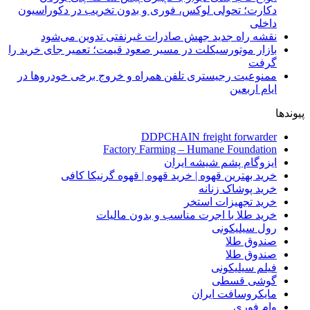
دکارت؛ تحولی لوکس، فوری و بدون تخریب در دکوراسیون
داخلی
نقشه راه جدید جهش صادرات غیرنفتی تدوین می‌شود
بازار موتورسیکلت در مسیر صعود قیمت؛ تعمیر جای خرید را
گرفت
ممنوعیت رجیستری تلفن همراه و خروج برخی خودروها در
ایام اربعین
پیوندها
DDPCHAIN freight forwarder
Factory Farming – Humane Foundation
ایزوگام پشم شیشه ایران
خرید بهترین قهوه | خرید قهوه | قهوه گرنیکا کافی
خرید پوشاک زنانه
خرید تجهیزات استخر
خرید طلا با اجرت مناسب و بدون مالیات
رول سیلیکونی
صندوق طلا
صندوق طلا
فیلم سیلیکونی
گوشی قسطی
مایکروسافت ایران
وام فوری