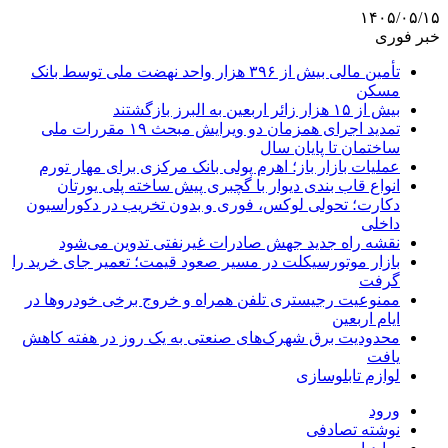
۱۴۰۵/۰۵/۱۵
خبر فوری
تأمین مالی بیش از ۳۹۶ هزار واحد نهضت ملی توسط بانک
مسکن
بیش از ۱۵ هزار زائر اربعین به البرز بازگشتند
تمدید اجرای همزمان دو ویرایش مبحث ۱۹ مقررات ملی
ساختمان تا پایان سال
عملیات بازار باز؛ اهرم پولی بانک مرکزی برای مهار تورم
انواع قاب بندی دیوار با گچبری پیش ساخته پلی یورتان
دکارت؛ تحولی لوکس، فوری و بدون تخریب در دکوراسیون
داخلی
نقشه راه جدید جهش صادرات غیرنفتی تدوین می‌شود
بازار موتورسیکلت در مسیر صعود قیمت؛ تعمیر جای خرید را
گرفت
ممنوعیت رجیستری تلفن همراه و خروج برخی خودروها در
ایام اربعین
محدودیت برق شهرک‌های صنعتی به یک روز در هفته کاهش
یافت
لوازم تابلوسازی
ورود
نوشته تصادفی