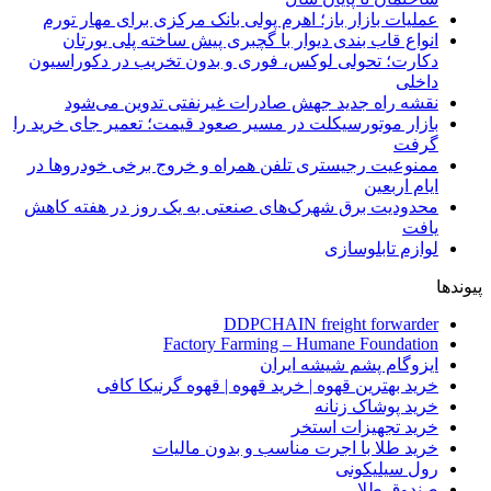
عملیات بازار باز؛ اهرم پولی بانک مرکزی برای مهار تورم
انواع قاب بندی دیوار با گچبری پیش ساخته پلی یورتان
دکارت؛ تحولی لوکس، فوری و بدون تخریب در دکوراسیون
داخلی
نقشه راه جدید جهش صادرات غیرنفتی تدوین می‌شود
بازار موتورسیکلت در مسیر صعود قیمت؛ تعمیر جای خرید را
گرفت
ممنوعیت رجیستری تلفن همراه و خروج برخی خودروها در
ایام اربعین
محدودیت برق شهرک‌های صنعتی به یک روز در هفته کاهش
یافت
لوازم تابلوسازی
پیوندها
DDPCHAIN freight forwarder
Factory Farming – Humane Foundation
ایزوگام پشم شیشه ایران
خرید بهترین قهوه | خرید قهوه | قهوه گرنیکا کافی
خرید پوشاک زنانه
خرید تجهیزات استخر
خرید طلا با اجرت مناسب و بدون مالیات
رول سیلیکونی
صندوق طلا