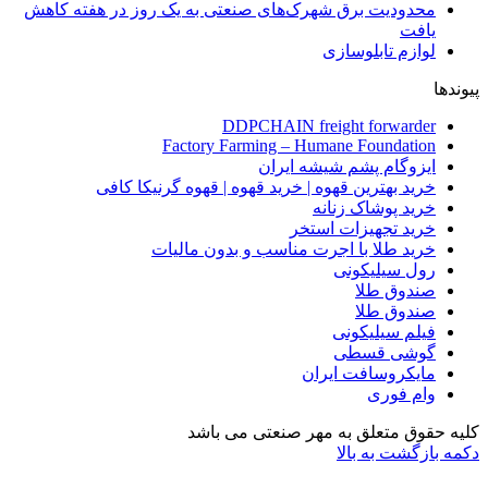
محدودیت برق شهرک‌های صنعتی به یک روز در هفته کاهش
یافت
لوازم تابلوسازی
پیوندها
DDPCHAIN freight forwarder
Factory Farming – Humane Foundation
ایزوگام پشم شیشه ایران
خرید بهترین قهوه | خرید قهوه | قهوه گرنیکا کافی
خرید پوشاک زنانه
خرید تجهیزات استخر
خرید طلا با اجرت مناسب و بدون مالیات
رول سیلیکونی
صندوق طلا
صندوق طلا
فیلم سیلیکونی
گوشی قسطی
مایکروسافت ایران
وام فوری
کلیه حقوق متعلق به مهر صنعتی می باشد
دکمه بازگشت به بالا