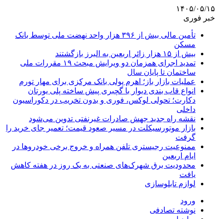
۱۴۰۵/۰۵/۱۵
خبر فوری
تأمین مالی بیش از ۳۹۶ هزار واحد نهضت ملی توسط بانک
مسکن
بیش از ۱۵ هزار زائر اربعین به البرز بازگشتند
تمدید اجرای همزمان دو ویرایش مبحث ۱۹ مقررات ملی
ساختمان تا پایان سال
عملیات بازار باز؛ اهرم پولی بانک مرکزی برای مهار تورم
انواع قاب بندی دیوار با گچبری پیش ساخته پلی یورتان
دکارت؛ تحولی لوکس، فوری و بدون تخریب در دکوراسیون
داخلی
نقشه راه جدید جهش صادرات غیرنفتی تدوین می‌شود
بازار موتورسیکلت در مسیر صعود قیمت؛ تعمیر جای خرید را
گرفت
ممنوعیت رجیستری تلفن همراه و خروج برخی خودروها در
ایام اربعین
محدودیت برق شهرک‌های صنعتی به یک روز در هفته کاهش
یافت
لوازم تابلوسازی
ورود
نوشته تصادفی