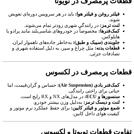
قطعات پرمصرف در تویوتا
فیلتر روغن و فیلتر هوا:
باید در هر سرویس دوره‌ای تعویض
شوند.
لنت ترمز:
در رانندگی شهری زودتر تمام می‌شوند.
کمک‌فنرها:
مخصوصاً در خودروهای شاسی‌بلند مانند پرادو یا
هایلوکس.
جلوبندی (سیبک و طبق):
به‌خاطر جاده‌های ناهموار ایران.
قطعات بدنه:
مثل چراغ و سپر، به دلیل استفاده شهری و
تصادفات جزئی.
قطعات پرمصرف در لکسوس
کمک‌فنر بادی (Air Suspension):
حساس و گران‌قیمت، اما
حیاتی برای راحتی رانندگی.
سنسورها و ECU:
در مدل‌های NX و RX رایج است.
لنت و دیسک ترمز:
به‌دلیل وزن بیشتر خودرو.
شمع موتور و فیلتر کابین:
برای حفظ عملکرد نرم موتور و
کیفیت هوای داخل کابین.
تفاوت قطعات تویوتا و لکسوس