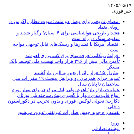
۱۴۰۵/۰۵/۱۹
خبر فوری
امضای تاریخی برای وصل دو ملت؛ سوت قطار زاگرس در
رویای بغداد
هشدار نارنجی هواشناسی برای ۴ استان؛ رگبار شدید و
سقوط سنگ در راه است
اقتصاد آمریکا با فشارها و ریسک‌های قابل توجهی مواجه
است
افزایش پلکانی تعرفه بهای برق کشاورزی لغو شد
تأمین مالی بیش از ۳۹۶ هزار واحد نهضت ملی توسط بانک
مسکن
بیش از ۱۵ هزار زائر اربعین به البرز بازگشتند
تمدید اجرای همزمان دو ویرایش مبحث ۱۹ مقررات ملی
ساختمان تا پایان سال
عملیات بازار باز؛ اهرم پولی بانک مرکزی برای مهار تورم
انواع قاب بندی دیوار با گچبری پیش ساخته پلی یورتان
دکارت؛ تحولی لوکس، فوری و بدون تخریب در دکوراسیون
داخلی
نقشه راه جدید جهش صادرات غیرنفتی تدوین می‌شود
ورود
نوشته تصادفی