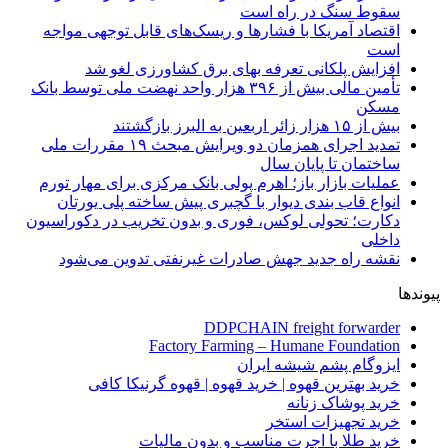
سقوط سنگ در راه است
اقتصاد آمریکا با فشارها و ریسک‌های قابل توجهی مواجه
است
افزایش پلکانی تعرفه بهای برق کشاورزی لغو شد
تأمین مالی بیش از ۳۹۶ هزار واحد نهضت ملی توسط بانک
مسکن
بیش از ۱۵ هزار زائر اربعین به البرز بازگشتند
تمدید اجرای همزمان دو ویرایش مبحث ۱۹ مقررات ملی
ساختمان تا پایان سال
عملیات بازار باز؛ اهرم پولی بانک مرکزی برای مهار تورم
انواع قاب بندی دیوار با گچبری پیش ساخته پلی یورتان
دکارت؛ تحولی لوکس، فوری و بدون تخریب در دکوراسیون
داخلی
نقشه راه جدید جهش صادرات غیرنفتی تدوین می‌شود
پیوندها
DDPCHAIN freight forwarder
Factory Farming – Humane Foundation
ایزوگام پشم شیشه ایران
خرید بهترین قهوه | خرید قهوه | قهوه گرنیکا کافی
خرید پوشاک زنانه
خرید تجهیزات استخر
خرید طلا با اجرت مناسب و بدون مالیات