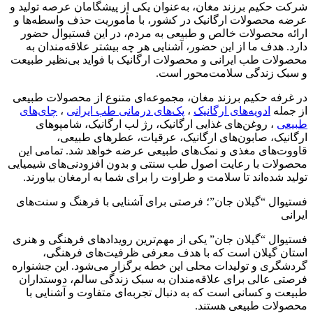
شرکت حکیم برزند مغان، به‌عنوان یکی از پیشگامان عرصه تولید و
عرضه محصولات ارگانیک در کشور، با مأموریت حذف واسطه‌ها و
ارائه محصولات خالص و طبیعی به مردم، در این فستیوال حضور
دارد. هدف ما از این حضور، آشنایی هر چه بیشتر علاقه‌مندان به
محصولات طب ایرانی و محصولات ارگانیک با فواید بی‌نظیر طبیعت
و سبک زندگی سلامت‌محور است.
در غرفه حکیم برزند مغان، مجموعه‌ای متنوع از محصولات طبیعی
از جمله
ادویه‌های ارگانیک
،
پک‌های درمانی طب ایرانی
،
چای‌های
طبیعی
، روغن‌های غذایی ارگانیک، رژ لب ارگانیک، شامپوهای
ارگانیک، صابون‌های ارگانیک، عرقیات، عطرهای طبیعی،
قاووت‌های مغذی و نمک‌های طبیعی عرضه خواهد شد. تمامی این
محصولات با رعایت اصول طب سنتی و بدون افزودنی‌های شیمیایی
تولید شده‌اند تا سلامت و طراوت را برای شما به ارمغان بیاورند.
فستیوال “گیلان جان”؛ فرصتی برای آشنایی با فرهنگ و سنت‌های
ایرانی
فستیوال “گیلان جان” یکی از مهم‌ترین رویدادهای فرهنگی و هنری
استان گیلان است که با هدف معرفی ظرفیت‌های فرهنگی،
گردشگری و تولیدات محلی این خطه برگزار می‌شود. این جشنواره
فرصتی عالی برای علاقه‌مندان به سبک زندگی سالم، دوستداران
طبیعت و کسانی است که به دنبال تجربه‌ای متفاوت و آشنایی با
محصولات طبیعی هستند.